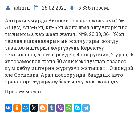
admin
25.02.2021
5 336 просм.
Азыркы учурда Бишкек-Ош автожолунун Тѳѳ –
Ашуу, Ала-Бел, Кѳк-Бел жана ѳтмѳк ашууларында
тынымсыз кар жаап жатат. №9, 23,30, 36- Жол
тейлөө ишканаларынын жолчулары жолду
тазалоо иштерин жүргүзүүдѳ. Керектүү
техникалар, 6 автогрейдер, 4 погрузчик, 2 урал, 6
автосамосвал жана 30 ашык жолучлар тазалоо
кум себүү иштерин жүргүзүп жатышат. Ошондой
эле Сосновка, Арал посторунда баардык авто
транспорт түрлѳрүнѳ убактылуу чектѳѳ коюлду.
Пресс-кызмат