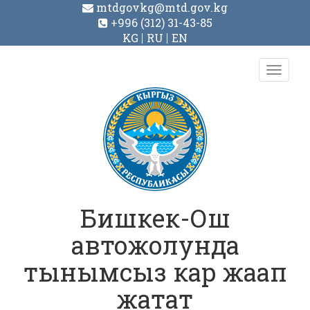
mtdgovkg@mtd.gov.kg
+996 (312) 31-43-85
KG
RU
EN
Toggl
navig
Бишкек-Ош
автожолунда
тынымсыз кар жаап
жатат