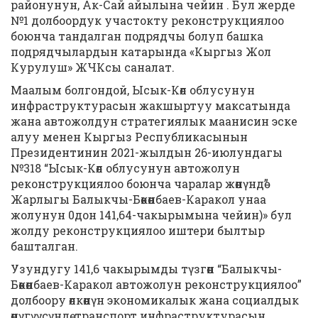
районунун, Ак-Сай айылына чейин . Бул жерде
№1 долбоордук участокту реконструкциялоо
боюнча тандалган подрядчы болуп башка
подрядчылардын катарында «Кыргыз Жол
Курулуш» ЖЧКсы саналат.
Маалым болгондой, Ысык-Көл облусунун
инфраструктурасын жакшыртуу максатында
жана автожолдун стратегиялык маанисин эске
алуу менен Кыргыз Республикасынын
Президентинин 2021-жылдын 26-июлундагы
№318 “Ысык-Көл облусунун автожолун
реконструкциялоо боюнча чаралар жөнүндө”
Жарлыгы Балыкчы-Бөкөнбаев-Каракол унаа
жолунун 0дон 141,64-чакырымына чейин)» бул
жолду реконструкциялоо иштери былтыр
башталган.
Узундугу 141,6 чакырымды түзгөн “Балыкчы-
Бөкөнбаев-Каракол автожолун реконструкциялоо”
долбоору өлкөнүн экономикалык жана социалдык
өнүгүүсүндө, транспорт инфраструктурасын