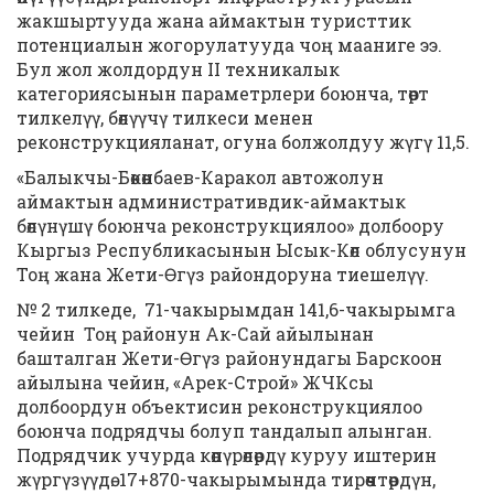
жакшыртууда жана аймактын туристтик
потенциалын жогорулатууда чоң мааниге ээ.
Бул жол жолдордун II техникалык
категориясынын параметрлери боюнча, төрт
тилкелүү, бөлүүчү тилкеси менен
реконструкцияланат, огуна болжолдуу жүгү 11,5.
«Балыкчы-Бөкөнбаев-Каракол автожолун
аймактын административдик-аймактык
бөлүнүшү боюнча реконструкциялоо» долбоору
Кыргыз Республикасынын Ысык-Көл облусунун
Тоң жана Жети-Өгүз райондоруна тиешелүү.
№ 2 тилкеде, 71-чакырымдан 141,6-чакырымга
чейин Тоң районун Ак-Сай айылынан
башталган Жети-Өгүз районундагы Барскоон
айылына чейин, «Арек-Строй» ЖЧКсы
долбоордун объектисин реконструкциялоо
боюнча подрядчы болуп тандалып алынган.
Подрядчик учурда көпүрөлөрдү куруу иштерин
жүргүзүүдө. 17+870-чакырымында тирөөчтөрдүн,