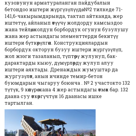
кузовунун арматураланган пайдубалын
бетондоо иштери жүргүзүлүүдө. №2 тилкеде 71-
141,6-чакырымдарында, тактап айтканда, жер
иштетүү, айланып өтүүчү жолдорду камсыздоо
жана тейлөө, жолдун борбордук огунун бузулушу
жана жер астындагы элементтерди бекитүү
иштери бүткөрүлгөн. Конструкциялардын
борбордук окторун бузуу иштери жүргүзүлүп,
жол жээги тазаланып, түптөрү жулунуп, бак-
дарактарды кыюу, дүмүрлөрдү жулуп алуу
иштери аяктады. Дренаждык жумуштар да
жургузүлөт, анын ичинде темир-бетон
буюмдарын чыгаруу боюнча . № 2 участокто 132
түтүк, 9 көпүрө жана 4 жер астындагы өтмөк бар. 132
даана суу өткөргүчтүн 16 даанасы ишке
тартылган.