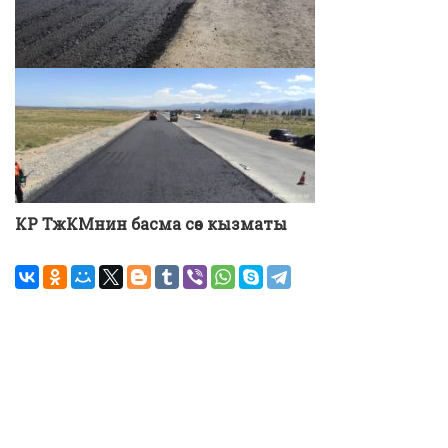
КР ТжКМ
н
и
н басма сөз кызматы