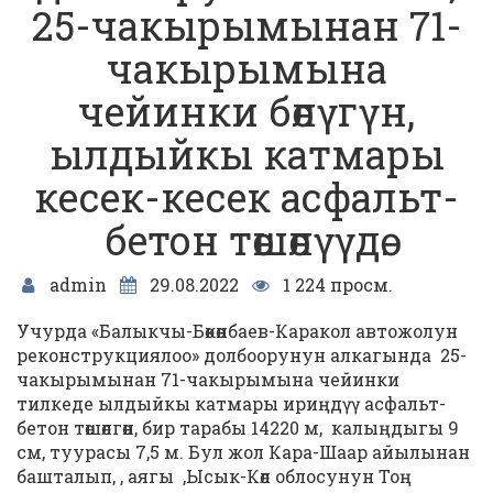
25-чакырымынан 71-
чакырымына
чейинки бөлүгүн,
ылдыйкы катмары
кесек-кесек асфальт-
бетон төшөлүүдө.
admin
29.08.2022
1 224 просм.
Учурда «Балыкчы-Бөкөнбаев-Каракол автожолун
реконструкциялоо» долбоорунун алкагында 25-
чакырымынан 71-чакырымына чейинки
тилкеде ылдыйкы катмары ириңдүү асфальт-
бетон төшөлгөн, бир тарабы 14220 м, калыңдыгы 9
см, туурасы 7,5 м. Бул жол Кара-Шаар айылынан
башталып, , аягы ,Ысык-Көл облосунун Тоң