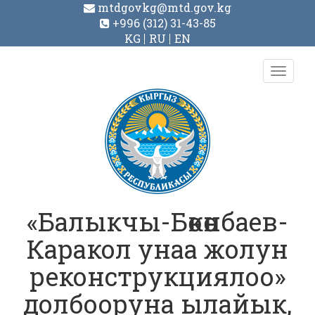
mtdgovkg@mtd.gov.kg
+996 (312) 31-43-85
KG
RU
EN
Toggl
navig
«Балыкчы-Бөкөнбаев-
Каракол унаа жолун
реконструкциялоо»
долбооруна ылайык,