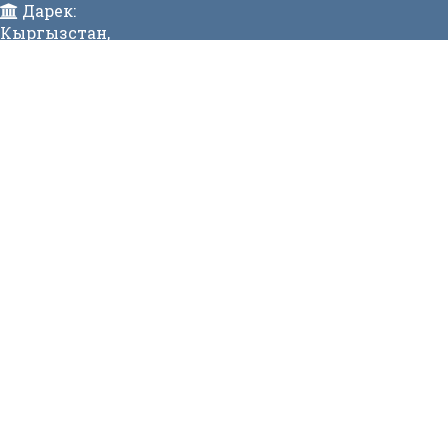
Дарек:
Кыргызстан,
Бишкек ш., Исанов көчөсү 42 Индекс:720017
Телефон:
996 (312) 31-43-85 Факс:996 (312) 312811
E-mail:
mtdgovkg@mtd.gov.kg
МЕНЮ
Жаңылык
Видеогалерея
МЕНЮ
Вакансиялар
Сайттын картасы
Онлайн заявкалар
Байланыш номерлери
СТАТИСТИКА