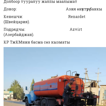
Долбоор тууралуу жалпы маалымат
Донор: Азия өнүктүрүү банкы
Кенешчи: Renardet
(Швейцария).
Подрядчы: Azvirt
(Азербайджан).
КР ТжКМнин басма сөз кызматы