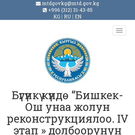
mtdgovkg@mtd.gov.kg
+996 (312) 31-43-85
KG
RU
EN
Toggl
navig
Бүгүнкү күндө “Бишкек-
Ош унаа жолун
реконструкциялоо. IV
этап » долбоорунун