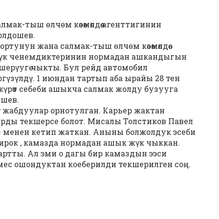
мак-тыш ɵлчɵм кѳзѳмѳлдѳѳ агенттигинин
Молдошев.
ртунун жана салмак-тыш ɵлчɵм кѳзѳмѳлдѳѳ
жүк ченемдиктеринин нормадан ашкандыгын
екшерүугѳ чыкты. Бул рейд автомобил
үзүлдү. 1 июндан тартып аба ырайы 28 тен
жүрѳт себеби ашыкча салмак жолду бузууга
ешев.
 жабдуулар орнотулган. Карьер жактан
арды текшерсе болот. Мисалы Толстиков Павел
з менен кетип жаткан. Аныны болжолдук эсеби
Бирок , камазда нормадан ашык жүк чыккан.
ртты. Ал эми о дагы бир камаздын ээси
ес ошондуктан коеберилди текшерилген соң.