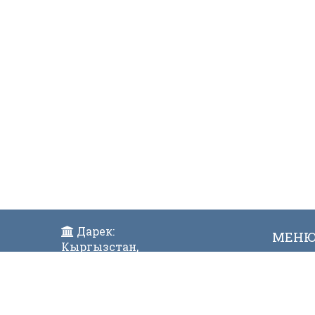
Дарек:
МЕН
Кыргызстан,
Жаң
Бишкек ш., Исанов көчөсү 42
Виде
Индекс:720017
Телефон: