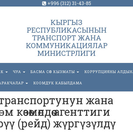
+996 (312) 31-43-85
КЫРГЫЗ
РЕСПУБЛИКАСЫНЫН
ТРАНСПОРТ ЖАНА
КОММУНИКАЦИЯЛАР
МИНИСТРЛИГИ
АК
ЧУА
БАСМА СӨЗ КЫЗМАТЫ
КОРРУПЦИЯНЫ АЛДЫН
АРАКЧАЛАР
КООМДУК КАБЫЛДАМА
 транспортунун жана
 кѳзѳмѳлдѳѳ агенттиги
үү (рейд) жүргүзүлдү