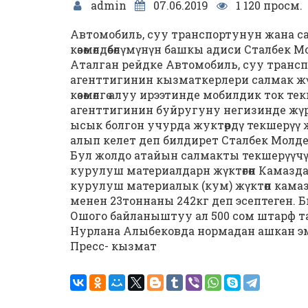
admin
07.06.2019
1 120 просм.
Автомобиль, суу транспортунун жана сал
кѳзѳмѳлдѳѳбѳлүмүнүн башкы адиси Сталбек 
Аталган рейдке Автомобиль, суу транспо
агенттигинин кызматкерлери салмак 
кѳзѳмѳлгѳ алуу ирээтинде мобилдик ток т
агенттигинин буйругуну негизинде жүрг
ысык болгон учурда жуктѳрдү текшерүү 
алып келет деп билдирет Сталбек Молд
Бул жолдо атайын салмакты текшерүүчү
курулуш материалдарн жүктѳгѳн Камазд
курулуш материалык (кум) жүктѳп кама
менен 23тоннаны 242кг деп эсептеген. 
Ошого байланыштуу ал 500 сом штарф та
Нурлана Алыбековда нормадан ашкан эм
Пресс- кызмат