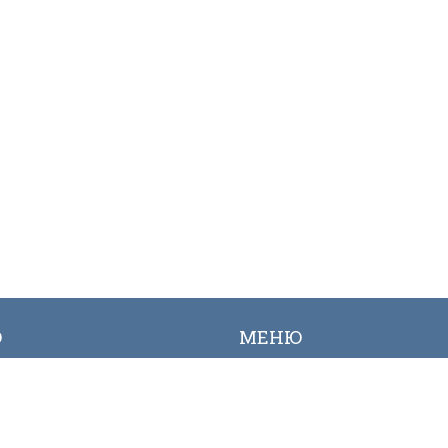
Ю
МЕНЮ
ылык
Вакансиялар
огалерея
Сайттын картасы
Онлайн заявкалар
Байланыш номерлери