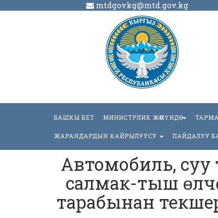
mtdgovkg@mtd.gov.kg
БАШКЫ БЕТ
МИНИСТРЛИК ЖӨНҮНДӨ
ТАРМ
ЖАРАНДАРДЫН КАЙРЫЛУУСУ
ПАЙДАЛУУ Б
Автомобиль, суу
салмак-тыш ɵлчɵм
тарабынан текшер