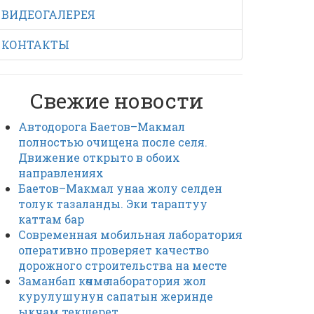
ВИДЕОГАЛЕРЕЯ
КОНТАКТЫ
Свежие новости
Автодорога Баетов–Макмал
полностью очищена после селя.
Движение открыто в обоих
направлениях
Баетов–Макмал унаа жолу селден
толук тазаланды. Эки тараптуу
каттам бар
Современная мобильная лаборатория
оперативно проверяет качество
дорожного строительства на месте
Заманбап көчмө лаборатория жол
курулушунун сапатын жеринде
ыкчам текшерет