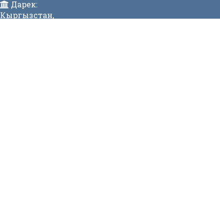
Дарек:
Кыргызстан,
Бишкек ш., Исанов көчөсү 42 Индекс:720017
Телефон:
>996 (312) 314 385 Факс:996 (312) 312811 Коомдук
кабылдама: + 996 (312) 31 49 22 Ишеним телефону:31
50 90
E-mail:
mtd@mtd.gov.kg
МЕНЮ
Вакансии
Карта сайта
Онлайн заявка
Контакты
СТАТИСТИКА