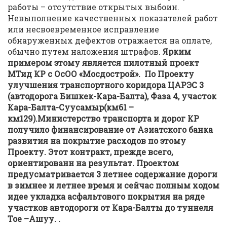
работы – отсутствие открытых выбоин.
Невыполнение качественных показателей работ
или несвоевременное исправление
обнаруженных дефектов отражается на оплате,
обычно путем наложения штрафов.
Ярким
примером этому является пилотный проект
МТид КР с ОсОО «Мосдострой».
По Проекту
улучшения транспортного коридора ЦАРЭС 3
(автодорога Бишкек-Кара-Балта), Фаза 4, участок
Кара-Балта-Суусамыр(км61 –
км129).Министерство транспорта и дорог КР
получило финансирование от Азиатского банка
развития на покрытие расходов по этому
Проекту. Этот контракт, прежде всего,
ориентированн на результат. Проектом
предусматривается 3 летнее содержание дороги
в зимнее и летнее время и сейчас полным ходом
идее укладка асфальтового покрытия на ряде
участков автодороги от Кара-Балты до туннеля
Тое –Ашуу. .