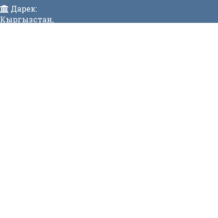
Дарек:
Кыргызстан,
Бишкек ш., Исанов көчөсү 42 Индекс:720017
Телефон:
>996 (312) 314 385 Факс:996 (312) 312811 Коомдук
кабылдама: + 996 (312) 31 49 22 Ишеним телефону:31
50 90
E-mail:
mtd@mtd.gov.kg
МЕНЮ
Вакансии
Карта сайта
Онлайн заявка
Контакты
СТАТИСТИКА