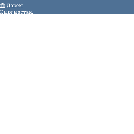
Дарек:
Кыргызстан,
Бишкек ш., Исанов көчөсү 42 Индекс:720017
Телефон:
>996 (312) 314 385 Факс:996 (312) 312811 Коомдук
кабылдама: + 996 (312) 31 49 22 Ишеним телефону:31
50 90
E-mail:
mtd@mtd.gov.kg
МЕНЮ
Вакансии
Карта сайта
Онлайн заявка
Контакты
СТАТИСТИКА