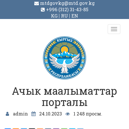
mtdgovkg@mtd.gov.kg
+996 (312) 31-43-85
KG
RU
EN
Toggl
navig
Ачык маалыматтар
порталы
admin
24.10.2023
1 248 просм.