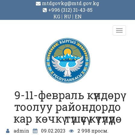
mtdgovkg@mtd.gov.kg
+996 (312) 31-43-85
KG
RU
EN
Toggl
navig
9-11-февраль күндөрү
тоолуу райондордо
кар көчкү түшүүсү күтүлүүдө
admin
09.02.2023
2 998 просм.