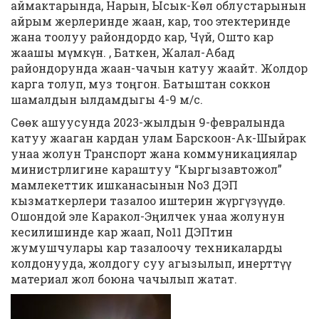
аймактарында, Нарын, Ысык-Көл облустарынын
айрым жерлеринде жаан, кар, тоо этектеринде
жана тоолуу райондордо кар, Чүй, Ошто кар
жаашы мүмкүн. , Баткен, Жалал-Абад
райондорунда жаан-чачын катуу жаайт. Жолдор
карга толуп, муз тоңгон. Батыштан соккон
шамалдын ылдамдыгы 4-9 м/с.
Сөөк ашуусунда 2023-жылдын 9-февралында
катуу жааган кардан улам Барскоон-Ак-Шыйрак
унаа жолун Транспорт жана коммуникациялар
министрлигине караштуу “Кыргызавтожол”
мамлекеттик ишканасынын No3 ДЭП
кызматкерлери тазалоо иштерин жүргүзүүдө.
Ошондой эле Каракол-Эңилчек унаа жолунун
кесилишинде кар жаап, No11 ДЭПтин
жумушчулары кар тазалоочу техникаларды
колдонууда, жолдогу суу агызылып, инерттүү
материал жол боюна чачылып жатат.