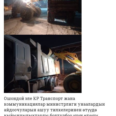
Ошондой эле КР Транспорт жана
коммуникациялар министрлиги унаалардын
айдоочуларын ашуу тилкелеринен өтүүдө
кыйынчылыктарды болтурбоо үчүн өтүүчү