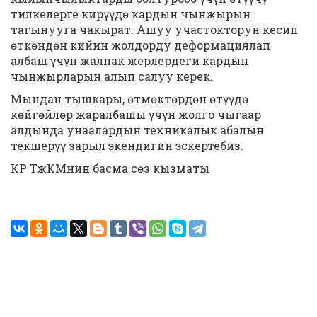
тилкелерге кирүүдө кардын чынжырын
тагынууга чакырат. Ашуу участокторун кесип
өткөндөн кийин жолдорду деформациялап
албаш үчүн жалпак жерлердеги кардын
чынжырларын алып салуу керек.
Мындан тышкары, өтмөктөрдөн өтүүдө
көйгөйлөр жаралбашы үчүн жолго чыгаар
алдында унаалардын техникалык абалын
текшерүү зарыл экендигин эскертебиз.
КР ТжКМнин басма сөз кызматы