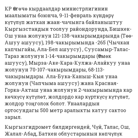
КР Өзгөчө кырдаалдар министрлигинин
маалыматы боюнча, 9-11-февраль күндөрү
күтүлүп жаткан жаан-чачынга байланыштуу
Кыргызстандын тоолуу райондорунда, Бишкек-
Ош унаа жолунун 121-138-чакырымдарында (Төө-
Ашуу ашуусу), 198-чакырымында -265 (Чычкан
капчыгайы, Ала-Бел ашуусу) , Суусамыр-Талас-
Тараз жолунун 1-14-чакырымдары (Өтмөк
ашуусу), Мырза-Аке-Кара-Кулжа-Алайкуу унаа
жолунун 70-107-чакырымдары, 68-113-
чакырымдары. Ала-Бука-Каныш-Кыя унаа
жолунун (Чапчыма ашуусу) жана Красная-
Горка-Акташ унаа жолунун 2-чакырымында кар
көчкүсү күтүлөт, жолдордо кар күрткүсү күтүлөт,
жолдор тоңголок болот. Унаалардын
ортосундагы 500 метр аралыкты катуу сактоо
зарыл.
Кыргызгидромет билдиргендей, Чүй, Талас, Ош,
Жалал-Абад, Баткен облустарынын көпчүлүк