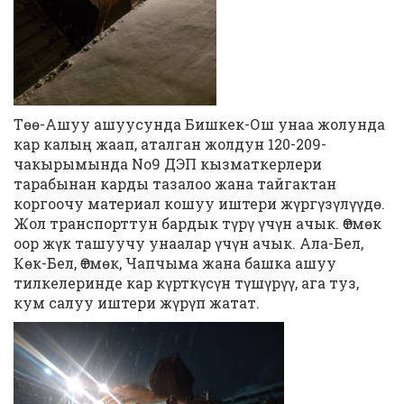
Төө-Ашуу ашуусунда Бишкек-Ош унаа жолунда
кар калың жаап, аталган жолдун 120-209-
чакырымында No9 ДЭП кызматкерлери
тарабынан карды тазалоо жана тайгактан
коргоочу материал кошуу иштери жүргүзүлүүдө.
Жол транспорттун бардык түрү үчүн ачык. Өтмөк
оор жүк ташуучу унаалар үчүн ачык. Ала-Бел,
Көк-Бел, Өтмөк, Чапчыма жана башка ашуу
тилкелеринде кар күрткүсүн түшүрүү, ага туз,
кум салуу иштери жүрүп жатат.