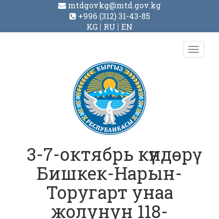
mtdgovkg@mtd.gov.kg
+996 (312) 31-43-85
KG
RU
EN
Toggl
navig
3-7-октябрь күндөрү
Бишкек-Нарын-
Торугарт унаа
жолунун 118-