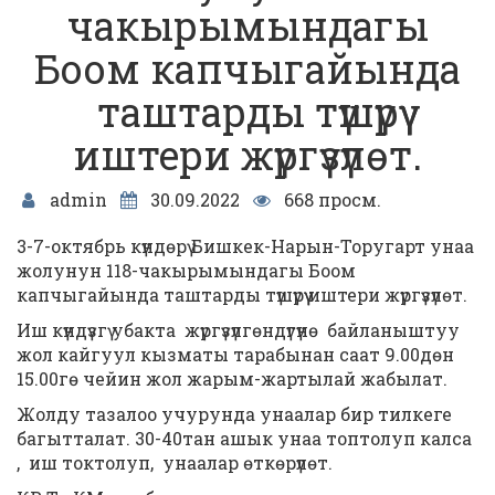
чакырымындагы
Боом капчыгайында
таштарды түшүрүү
иштери жүргүзүлөт.
admin
30.09.2022
668 просм.
3-7-октябрь күндөрү Бишкек-Нарын-Торугарт унаа
жолунун 118-чакырымындагы Боом
капчыгайында таштарды түшүрүү иштери жүргүзүлөт.
Иш күндүзгү убакта жүргүзүлгөндүгүнө байланыштуу
жол кайгуул кызматы тарабынан саат 9.00дөн
15.00гө чейин жол жарым-жартылай жабылат.
Жолду тазалоо учурунда унаалар бир тилкеге ​​
багытталат. 30-40тан ашык унаа топтолуп калса
, иш токтолуп, унаалар өткөрүлөт.