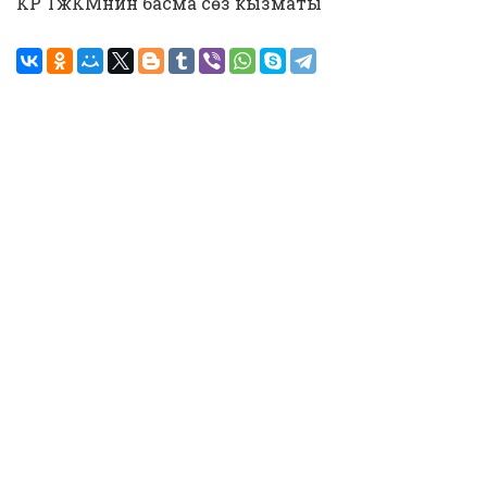
КР ТжКМнин басма сөз кызматы