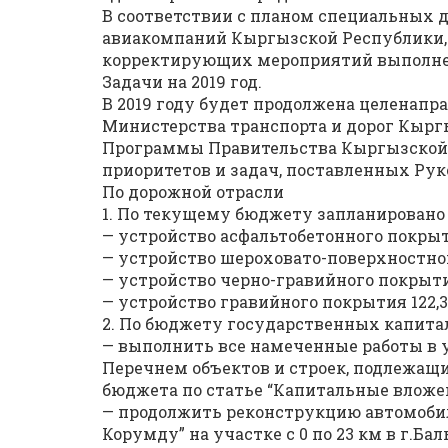
В соответствии с планом специальных д
авиакомпаний Кыргызской Республики, п
корректирующих мероприятий выполнен
Задачи на 2019 год.
В 2019 году будет продолжена целенапр
Министерства транспорта и дорог Кырг
Программы Правительства Кыргызской 
приоритетов и задач, поставленных Руко
По дорожной отрасли
1. По текущему бюджету запланировано
— устройство асфальтобетонного покрыт
— устройство шероховато-поверхностной 
— устройство черно-гравийного покрытия
— устройство гравийного покрытия 122,3
2. По бюджету государственных капита
— выполнить все намеченные работы в у
Перечнем объектов и строек, подлежащ
бюджета по статье “Капитальные вложени
— продолжить реконструкцию автомоби
Корумду” на участке с 0 по 23 км в г.Ба