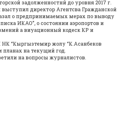
торской задолженностнй до уровня 2017 г.
и выступил директор Агентсва Гражданской
сказал о предпринимаемых мерах по выводу
иска ИКАО”, о состоянии аэропортов и
мений а виуационный кодеск КР и
П НК “Кыргызтемир жолу “К.Асанбеков
и планах на текущий год.
етили на вопросы журналистов.