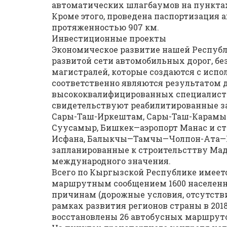
автоматических шлагбаумов на пунктах 
Кроме этого, проведена паспортизация 
протяженностью 907 км.
Инвестиционные проекты
Экономическое развитие нашей Республ
развитой сети автомобильных дорог, 
магистралей, которые создаются с испо
соответственно являются результатом 
высококвалифицированных специалистов
свидетельствуют реабилитированные за
Сары-Таш-Иркештам, Сары-Таш-Карамык,
Суусамыр, Бишкек—аэропорт Манас и ст
Исфана, Балыкчы—Тамчы—Чолпон-Ата—К
запланированные к строительсттву Мад
международного значения.
Всего по Кыргызской Республике имеетс
маршрутным сообщением 1600 населенн
причинам (дорожные условия, отсутстви
рамках развития регионов страны в 2018
восстановлены 26 автобусных маршруто