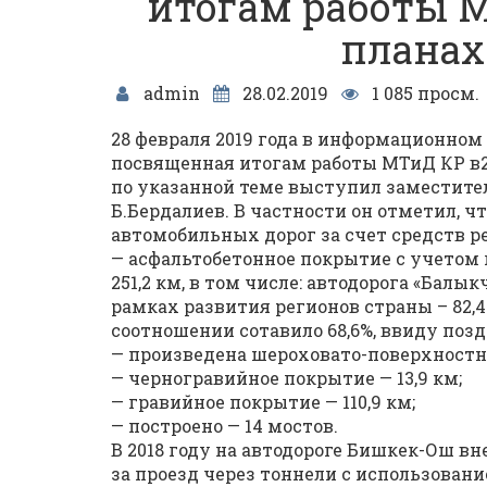
итогам работы М
планах 
admin
28.02.2019
1 085 просм.
28 февраля 2019 года в информационном
посвященная итогам работы МТиД КР в20
по указанной теме выступил заместите
Б.Бердалиев. В частности он отметил, 
автомобильных дорог за счет средств 
— асфальтобетонное покрытие с учето
251,2 км, в том числе: автодорога «Бал
рамках развития регионов страны – 82,4
соотношении сотавило 68,6%, ввиду позд
— произведена шероховато-поверхностная
— черногравийное покрытие — 13,9 км;
— гравийное покрытие — 110,9 км;
— построено — 14 мостов.
В 2018 году на автодороге Бишкек-Ош 
за проезд через тоннели с использован