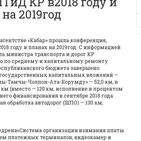
ТиД КР в2018 году и
на 2019год
 агентстве «Кабар» прошла конференция,
18 году и планах на 2019год. С информацией
ль министра транспорта и дорог КР
что по среднему и капитальному ремонту
республиканского бюджета завершено:
м государственных капитальных вложений —
ыкчы-Тамчы-Чолпон-Ата-Корумду» — 52,0 км, в
 км (вместо — 120 км, исполнение в процентом
него финансирования в сентябре 2018 года.
 обработка автодорог (ШПО) — 130 км;
внедрена«Система организации взимания платы
ием платежных терминалов, видеокамер и