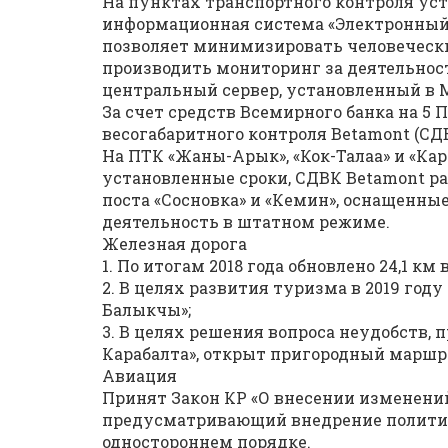
На пунктах транспортного контроля ус
информационная система «Электронный 
позволяет минимизировать человечески
производить мониторинг за деятельност
центральный сервер, установленный в 
За счет средств Всемирного банка на 5
весогабаритного контроля Betamont (СД
На ПТК «Жаны-Арык», «Кок-Талаа» и «Ка
установленные сроки, СДВК Betamont ра
поста «Сосновка» и «Кемин», оснащенн
деятельность в штатном режиме.
Железная дорога
1. По итогам 2018 года обновлено 24,1 к
2. В целях развития туризма в 2019 го
Балыкчы»;
3. В целях решения вопроса неудобств, 
Карабалта», открыт пригородный маршр
Авиация
Принят Закон КР «О внесении изменени
предусматривающий внедрение политик
одностороннем порядке.