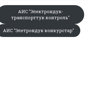
АИС "Электрондук-
транспорттук контроль"
АИС "Элетрондук конкурстар"