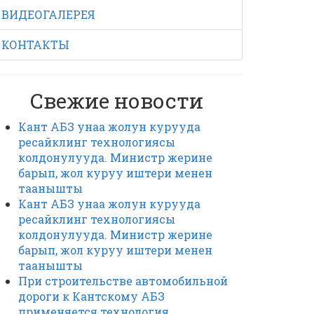
ВИДЕОГАЛЕРЕЯ
КОНТАКТЫ
Свежие новости
Кант АБЗ унаа жолун курууда
ресайклинг технологиясы
колдонулууда. Министр жерине
барып, жол куруу иштери менен
таанышты
Кант АБЗ унаа жолун курууда
ресайклинг технологиясы
колдонулууда. Министр жерине
барып, жол куруу иштери менен
таанышты
При строительстве автомобильной
дороги к Кантскому АБЗ
применяется технология