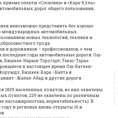
приема оплаты «Сосновка» и «Кара-Куль».
автомобильных дорог общего пользования,
ики невозможно представить без хорошо
без международных автомобильных
льзованием новых технологий, техники и
добросовестного труда
 и дорожников – профессионалов, о чем
 последние годы автомобильные дороги: Ош-
 Бишкек-Нарын-Торугарт, Талас-Тараз-
роящиеся в настоящее время Ош-Баткен-
орумду, Бишкек-Кара –Балта и
аният -Жалал-Абад и другие дороги
я 1829 населенных пунктов, из них охвачены
ых пунктов, 229 не охвачены по различным
е пассажиропотока, нерентабельность). В
 году в регионах вновь открыты 16 и
в.