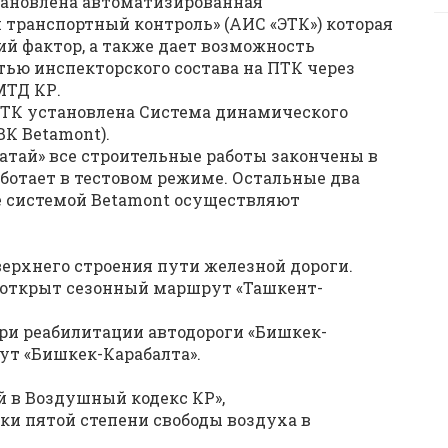
тановлена автоматизированная
транспортный контроль» (АИС «ЭТК») которая
й фактор, а также дает возможность
ью инспекторского состава на ПТК через
МТД КР.
 ПТК установлена Система динамического
ВК Betamont).
ратай» все строительные работы закончены в
ботает в тестовом режиме. Остальные два
ые системой Betamont осуществляют
м верхнего строения пути железной дороги.
ду открыт сезонный маршрут «Ташкент-
при реабилитации автодороги «Бишкек-
ут «Бишкек-Карабалта».
й в Воздушный кодекс КР»,
и пятой степени свободы воздуха в