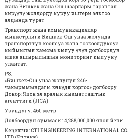
жана Бишкек жана Ош шаарлары тараптан
кирүүчү жолдорду куруу иштери аяктоо
алдында турат.
Транспорт жана коммуникациялар
министрлиги Бишкек-Ош унаа жолунда
транспорттун коопсуз жана тоскоолдуксуз
кыймылын камсыз кылуу үчүн долбоордун
ишке ашырылышын мониторинг кылууну
улантат.
PS:
«Бишкек-Ош унаа жолунун 246-
чакырымындагы көчкүдөн коргоо» долбоору
Донор: Япон эл аралык кызматташтык
агенттиги (JICA)
Узундугу: 460 метр
Долбоордун суммасы: 4,288,000,000 япон йени
Кеңешчи: CTI ENGINEERING INTERNATIONAL CO.
LTD (Япония)