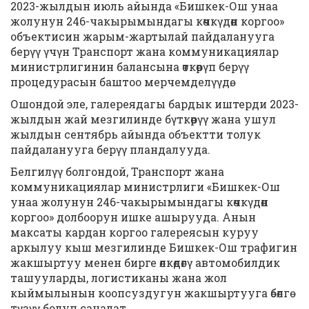
2023-жылдын июль айында «Бишкек-Ош унаа
жолунун 246-чакырымындагы көчкүдөн коргоо»
объектисин жарым-жартылай пайдаланууга
берүү үчүн Транспорт жана коммуникациялар
министрлигинин балансына өткөрүп берүү
процедурасын баштоо мерчемделүүдө.
Ошондой эле, галереядагы бардык иштерди 2023-
жылдын жай мезгилинде бүткөрүү жана ушул
жылдын сентябрь айында объектти толук
пайдаланууга берүү пландалууда.
Белгилүү болгондой, Транспорт жана
коммуникациялар министрлиги «Бишкек-Ош
унаа жолунун 246-чакырымындагы көчкүдөн
коргоо» долбоорун ишке ашырууда. Анын
максаты кардан коргоо галереясын куруу
аркылуу кыш мезгилинде Бишкек-Ош трафигин
жакшыртуу менен бирге өлкөдөгү автомобилдик
ташууларды, логистиканы жана жол
кыймылынын коопсуздугун жакшыртууга өбөлгө
түзүү болуп саналат.