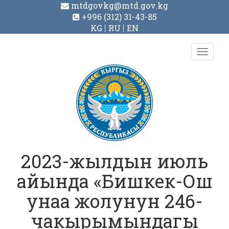
mtdgovkg@mtd.gov.kg
+996 (312) 31-43-85
KG
RU
EN
Toggl
navig
2023-жылдын июль
айында «Бишкек-Ош
унаа жолунун 246-
чакырымындагы