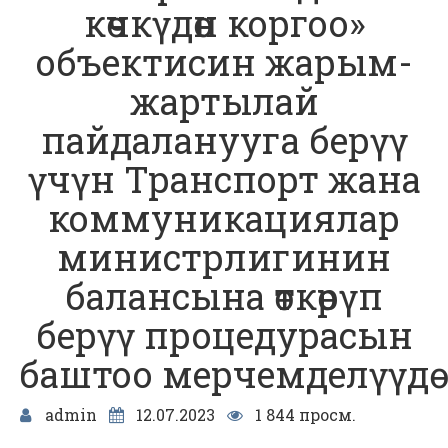
көчкүдөн коргоо»
объектисин жарым-
жартылай
пайдаланууга берүү
үчүн Транспорт жана
коммуникациялар
министрлигинин
балансына өткөрүп
берүү процедурасын
баштоо мерчемделүүдө
admin
12.07.2023
1 844 просм.