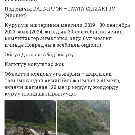
Подрядчы: DAI NIPPON – IWATA CHIZAKI JV
(Япония)
Курулуш иштеринин мезгили: 2019– 30-сентябрь
2023-жыл (2024-жылдын 30-сентябрына чейин
кемчиликтер аныкталса, анда бул мезгил
ичинде Подрядчы өз эсебинен оңдойт)
Облус Джалал-Абад облусу
Калктуу конуштар жок
Объектти колдонууга жарым – жартылай
тапшыргандан кийин бир жагынан 360 метр,
экинчи жагынан 120 метр кирүүчү жолдорду
куруу пландаштырылууда.