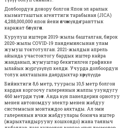
Долбоордун донору болгон Япон эл аралык
кызматташтык агенттиги тарабынан (JICA)
4,288,000,000 япон йени өлчөмүндө гранттык
каражат бөлүнгөн.
Курулуш иштери 2019-жылы башталган, бирок
2020-жылы COVID-19 пандемиясынан улам
жумуш токтотулган. 2021-жылдын апрель
айында участоктогу бардык иштер кайра
жанданып, жумуштар бекитилген графикке
ылайык жүргүзүлүп келди. Учурда долбоордун
толук аякташына даярдыктар көрүлүүдө.
Бийиктиги 8,6 метр, туурасы 10,5 метр болгон
кардан коргоочу галереянын жалпы узундугу
460 метрди түзөт. Анда күн панелдерин орнотуу
менен автономдуу электр менен жабдуу
системасын монтаждоо аяктады. Ал эми
галереянын ички жабдуулары боюнча иштер
(жарыктандырууну кошкондо) жана таяныч
дубалдар, таш кулоодон коргоо үчүн тосмолор