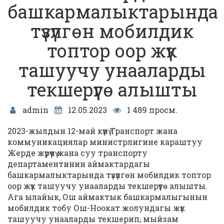
башкармалыктарында
түзүлгөн мобилдик
топтор оор жүк
ташуучу унааларды
текшерүүгө алышты
admin
12.05.2023
1 489 просм.
2023-жылдын 12-май күнү Транспорт жана
коммуникациялар министрлигине караштуу
Жерде жүрүүчү жана суу транспорту
департаментинин аймактардагы
башкармалыктарында түзүлгөн мобилдик топтор
оор жүк ташуучу унааларды текшерүүгө алышты.
Ага ылайык, Ош аймактык башкармалыгынын
мобилдик тобу Ош-Ноокат жолундагы жүк
ташуучу унааларды текшерип, мыйзам