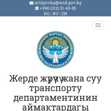
mtdgovkg@mtd.gov.kg
+996 (312) 31-43-85
KG
RU
EN
Toggl
navig
Жерде жүрүүчү жана суу
транспорту
департаментинин
аймактардагы