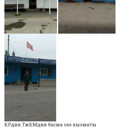
КРдин ТжКМдин басма сөз кызматы