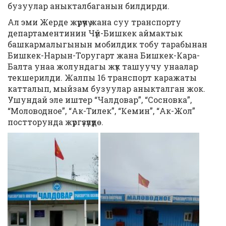
бузуулар аныкталбаганын билдирди.
Ал эми Жерде жүрүүчү жана суу транспорту
департаментинин Чүй-Бишкек аймактык
башкармалыгынын мобилдик тобу тарабынан
Бишкек-Нарын-Торугарт жана Бишкек-Кара-
Балта унаа жолундагы жүк ташуучу унаалар
текшерилди. Жалпы 16 транспорт каражаты
катталып, мыйзам бузуулар аныкталган жок.
Ушундай эле иштер “Чалдовар”, “Сосновка”,
“Моловодное”, “Ак-Тилек”, “Кемин”, “Ак-Жол”
постторунда жүргүзүлүүдө.