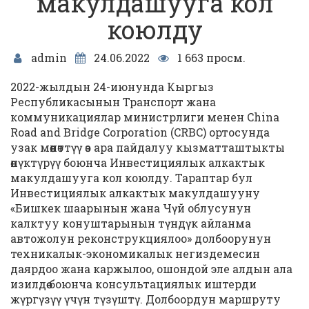
макулдашууга кол
коюлду
admin
24.06.2022
1 663 просм.
2022-жылдын 24-июнунда Кыргыз
Республикасынын Транспорт жана
коммуникациялар министрлиги менен China
Road and Bridge Corporation (CRBC) ортосунда
узак мөөнөттүү өз ара пайдалуу кызматташтыкты
өнүктүрүү боюнча Инвестициялык алкактык
макулдашууга кол коюлду. Тараптар бул
Инвестициялык алкактык макулдашууну
«Бишкек шаарынын жана Чүй облусунун
калктуу конуштарынын түндүк айланма
автожолун реконструкциялоо» долбоорунун
техникалык-экономикалык негиздемесин
даярдоо жана каржылоо, ошондой эле алдын ала
изилдөө боюнча консультациялык иштерди
жүргүзүү үчүн түзүштү. Долбоордун маршруту