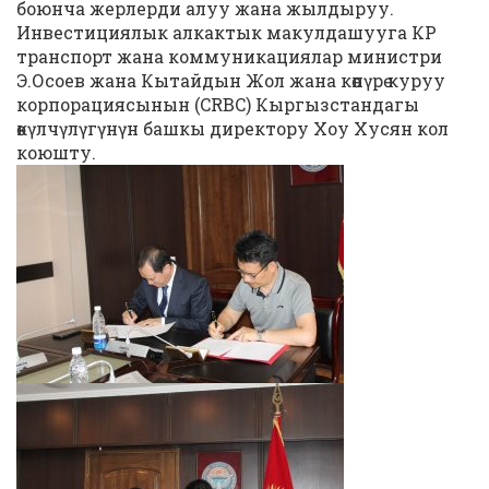
боюнча жерлерди алуу жана жылдыруу.
Инвестициялык алкактык макулдашууга КР
транспорт жана коммуникациялар министри
Э.Осоев жана Кытайдын Жол жана көпүрө куруу
корпорациясынын (CRBC) Кыргызстандагы
өкүлчүлүгүнүн башкы директору Хоу Хусян кол
коюшту.