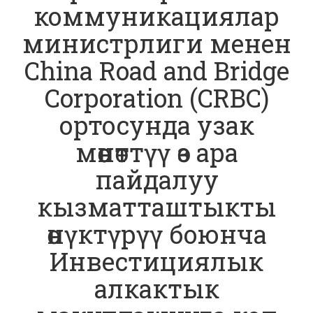
коммуникациялар
министрлиги менен
China Road and Bridge
Corporation (CRBC)
ортосунда узак
мөөнөттүү өз ара
пайдалуу
кызматташтыкты
өнүктүрүү боюнча
Инвестициялык
алкактык