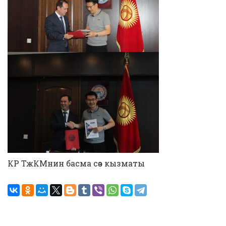
КР ТжКМнин басма сөз кызматы