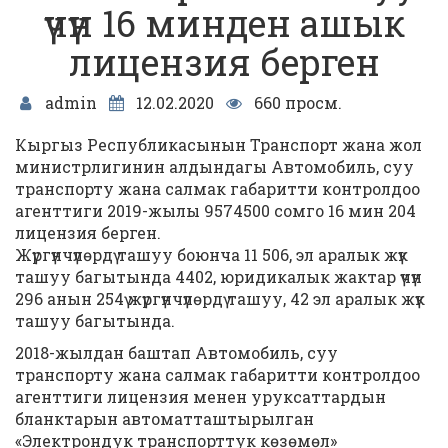
үчүн 16 минден ашык
лицензия берген
admin
12.02.2020
660 просм.
Кыргыз Республикасынын Транспорт жана жол
министрлигинин алдындагы Автомобиль, суу
транспорту жана салмак габаритти контролдоо
агенттиги 2019-жылы 9574500 сомго 16 мин 204
лицензия берген.
Жүргүнчүлөрдү ташуу боюнча 11 506, эл аралык жүк
ташуу багытында 4402, юридикалык жактар үчүн
296 анын 254ү жүргүнчүлөрдү ташуу, 42 эл аралык жүк
ташуу багытында.
2018-жылдан баштап Автомобиль, суу
транспорту жана салмак габаритти контролдоо
агенттиги лицензия менен уруксаттардын
бланктарын автоматташтырылган
«Электрондук транспорттук көзөмөл»