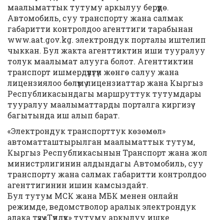
маалыматтык тутуму аркылуу берүүдө.
Автомобиль, суу транспорту жана салмак
габаритти контролдоо агенттиги тарабынан
www.aat.gov.kg. электрондук порталы иштелип
чыккан. Бул жакта агенттиктин иши тууралуу
толук маалымат алууга болот. Агенттиктин
транспорт ишмердүүлүгүн жөнгө салуу жана
лицензиялоо бөлүмү лицензиаттар жана Кыргыз
Республикасындагы маршруттук тутумдары
тууралуу маалыматтарды порталга киргизүү
багытында иш алып барат.
«Электрондук транспорттук көзөмөл»
автоматташтырылган маалыматтык тутум,
Кыргыз Республикасынын Транспорт жана жол
министрлигинин алдындагы Автомобиль, суу
транспорту жана салмак габаритти контролдоо
агенттигинин ишин камсыздайт.
Бул тутум МСК жана МБК менен онлайн
режимде, ведомстволор аралык электрондук
алака түзүү «Түндүк» тутуму аркылуу ишке