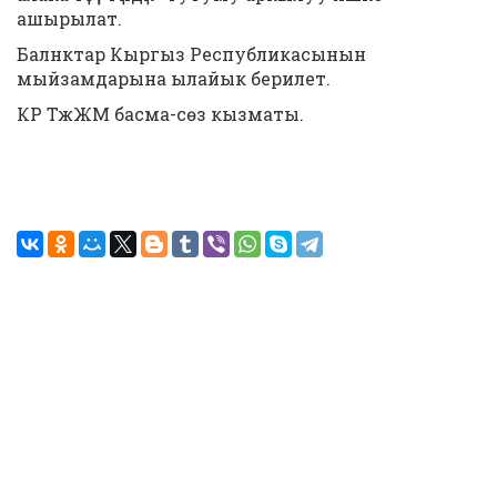
ашырылат.
Балнктар Кыргыз Республикасынын
мыйзамдарына ылайык берилет.
КР ТжЖМ басма-сөз кызматы.