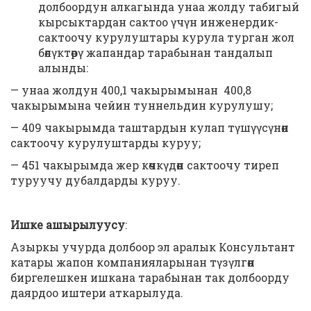
долбоордун алкагында унаа жолду табигый
кырсыктардан сактоо үчүн инженердик-
сактоочу курулуштары курула турган жол
бөлүктөрү жапандар тарабынан тандалып
алынды:
— унаа жолдун 400,1 чакырымынан 400,8
чакырымына чейин туннельдин курулушу;
— 409 чакырымда таштардын кулап түшүүсүнөн
сактоочу курулуштарды куруу;
— 451 чакырымда жер көчкүдөн сактоочу тиреп
туруучу дубалдарды куруу.
Ишке ашырылуусу
:
Азыркы учурда долбоор эл аралык Консультант
катары жапон компанияларынан түзүлгөн
биргелешкен ишкана тарабынан так долбоорду
даярдоо иштери аткарылуда.