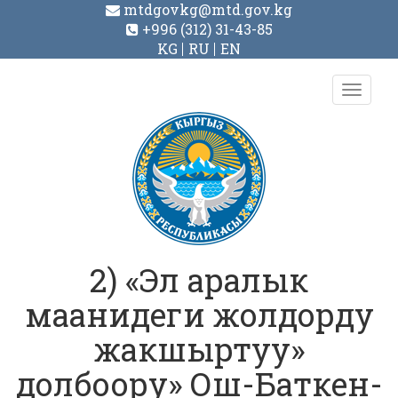
mtdgovkg@mtd.gov.kg
+996 (312) 31-43-85
KG
RU
EN
Toggl
navig
2) «Эл аралык
маанидеги жолдорду
жакшыртуу»
долбоору» Ош-Баткен-