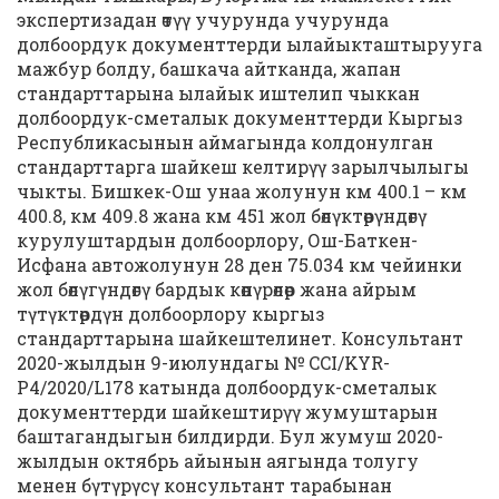
экспертизадан өтүү учурунда учурунда
долбоордук документтерди ылайыкташтырууга
мажбур болду, башкача айтканда, жапан
стандарттарына ылайык иштелип чыккан
долбоордук-сметалык документтерди Кыргыз
Республикасынын аймагында колдонулган
стандарттарга шайкеш келтирүү зарылчылыгы
чыкты. Бишкек-Ош унаа жолунун км 400.1 – км
400.8, км 409.8 жана км 451 жол бөлүктөрүндөгү
курулуштардын долбоорлору, Ош-Баткен-
Исфана автожолунун 28 ден 75.034 км чейинки
жол бөлүгүндөгү бардык көпүрөлөр жана айрым
түтүктөрдүн долбоорлору кыргыз
стандарттарына шайкештелинет. Консультант
2020-жылдын 9-июлундагы № CCI/KYR-
P4/2020/L178 катында долбоордук-сметалык
документтерди шайкештирүү жумуштарын
баштагандыгын билдирди. Бул жумуш 2020-
жылдын октябрь айынын аягында толугу
менен бүтүрүсү консультант тарабынан