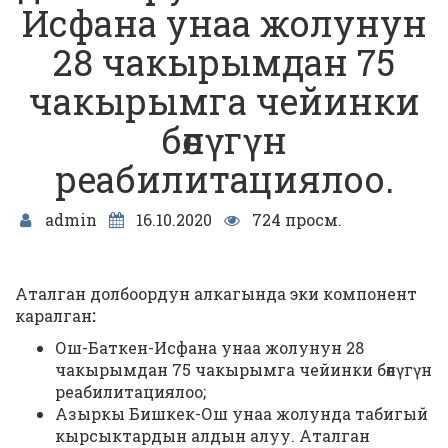
Исфана унаа жолунун
28 чакырымдан 75
чакырымга чейинки
бөлүгүн
реабилитациялоо.
admin
16.10.2020
724 просм.
Аталган долбоордун алкагында эки компонент
каралган
:
Ош-Баткен-Исфана унаа жолунун 28
чакырымдан 75 чакырымга чейинки бөлүгүн
реабилитациялоо;
Азыркы Бишкек-Ош унаа жолунда табигый
кырсыктардын алдын алуу. Аталган