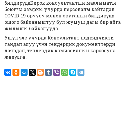
билдирүдө. Бирок консультантын маалыматы
боюнча азыркы учурда персоналы кайтадан
COVID-19 оруусу менен оруганын билдирүдө,
ошого байланыштуу бул жумуш дагы бир айга
жылышы байкалууда.
Ушул эле учурда Консультант подрядчикти
тандап алуу үчүн тендердик документтерди
даярдап, тендердик комиссиянын кароосуна
жөнөтүлгөн.