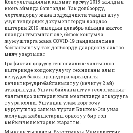
Консультациялык кызмат көрсөтүү 2018-жылдын
июнь айында башталды. Так долбоорду,
чертеждорду жана подрядчикти тандап алуу
үчүн тендердик документтерди даярдоо
иштерин 2019-жылдын декабрь айында аяктоо
пландаштырылган эле, бирок кошумча
жумуштарга жана COVID-19 пандемиясына
байланыштуу так долбоорду даярдоону аяктоо
мөөнөтү узартылат.
Графиктин өзгөрүүсү геологиялык-чалгындоо
иштеринде колдонуулучу техниканы алып
келүүдөгү бажы процедураларындагы
кечиктирүүлөргө байланыштуу (кечигүү 2 ай)
аткарылуда. Ушуга байланыштуу геологиялык-
чалгындоо иштерин кыш мезгилинде аткарууга
туура келди. Ушундан улам коргоочу
курулуштар салына турган Бишкек-Ош унаа
жолунда жабдыктарды орнотуу бир топ
кыйынчылыктарды жаратты.
Мындан тышкары, Буюртмачы Мамлекеттик