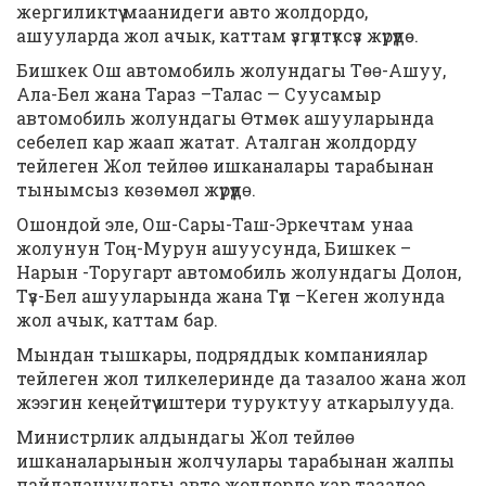
жергиликтүү маанидеги авто жолдордо,
ашууларда жол ачык, каттам үзгүлтүксүз жүрүүдө.
Бишкек Ош автомобиль жолундагы Тɵɵ-Ашуу,
Ала-Бел жана Тараз –Талас — Суусамыр
автомобиль жолундагы Өтмөк ашууларында
себелеп кар жаап жатат. Аталган жолдорду
тейлеген Жол тейлɵɵ ишканалары тарабынан
тынымсыз кɵзɵмɵл жүрүүдɵ.
Ошондой эле, Ош-Сары-Таш-Эркечтам унаа
жолунун Тоң-Мурун ашуусунда, Бишкек –
Нарын -Торугарт автомобиль жолундагы Долон,
Түз-Бел ашууларында жана Түп –Кеген жолунда
жол ачык, каттам бар.
Мындан тышкары, подряддык компаниялар
тейлеген жол тилкелеринде да тазалоо жана жол
жээгин кеңейтүү иштери туруктуу аткарылууда.
Министрлик алдындагы Жол тейлɵɵ
ишканаларынын жолчулары тарабынан жалпы
пайдалануудагы авто жолдордо кар тазалоо,