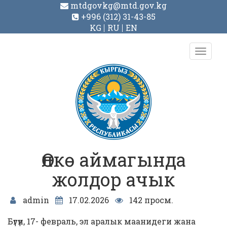
mtdgovkg@mtd.gov.kg
+996 (312) 31-43-85
KG
RU
EN
Toggl
navig
Өлкө аймагында
жолдор ачык
admin
17.02.2026
142 просм.
Бүгүн, 17- февраль, эл аралык маанидеги жана