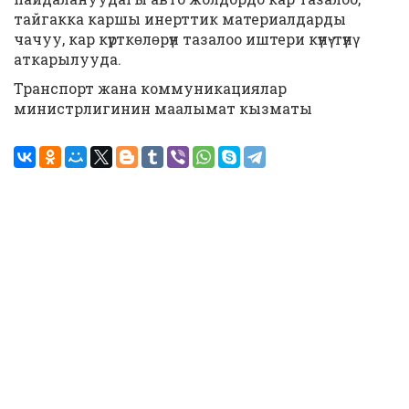
тайгакка каршы инерттик материалдарды
чачуу, кар күрткɵлɵрүн тазалоо иштери күнү-түнү
аткарылууда.
Транспорт жана коммуникациялар
министрлигинин маалымат кызматы