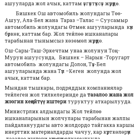
ашууларда жол ачык, каттам үзгүлтүксүз жүрүүдө.
Бишкек Ош автомобиль жолундагы Тɵɵ-
Ашуу, Ала-Бел жана Тараз –Талас — Суусамыр
автомобиль жолундагы Өтмөк ашууларында күн
бүркɵк, каттам бар. Жол тейлɵɵ ишканалары
тарабынан тынымсыз кɵзɵмɵл жүрүүдɵ.
Ош-Сары-Таш-Эркечтам унаа жолунун Тоң-
Мурун ашуусунда, Бишкек – Нарын -Торугарт
автомобиль жолундагы Долон, Түз-Бел
ашууларында жана Түп –Кеген жолунда жол
ачык, каттам бар.
Мындан тышкары, подряддык компаниялар
тейлеген жол тилкелеринде да
тазалоо жана жол
жээгин кеңейтүү иштери
туруктуу аткарылууда.
Министрлик алдындагы Жол тейлɵɵ
ишканаларынын жолчулары тарабынан жалпы
пайдалануудагы авто жолдордо тайгакка каршы
инерттик материалдарды чачуу, кар күрткɵлɵрүн
тазалоо иштери күнү-түнү аткарылууда.