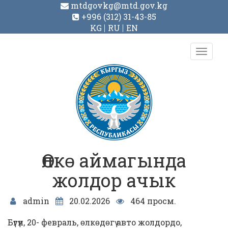
mtdgovkg@mtd.gov.kg
+996 (312) 31-43-85
KG
RU
EN
Toggl
navig
Өлкɵ аймагында
жолдор ачык
admin
20.02.2026
464 просм.
Бүгүн, 20- февраль, ɵлкɵдɵгү авто жолдордо,