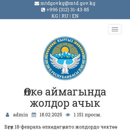
mtdgovkg@mtd.gov.kg
+996 (312) 31-43-85
KG
RU
EN
Toggl
navig
Өлкɵ аймагында
жолдор ачык
admin
18.02.2025
1 151 просм.
Бүгүн 18-февраль ɵлкөдөгү авто жолдордо чектөө