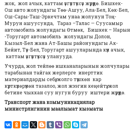
жок, жол ачык, каттам үзгүлтүксүз жүрүүдө. Бишкек-
Ош авто жолундагы Төө-Ашуу, Ала-Бел, Көк-Бел,
Ош-Сары-Таш-Эркечтам унаа жолунун Тоң-
Мурун ашуусунда, Тараз –Талас — Суусамыр
автомобиль жолундагы Өтмөк, Бишкек – Нарын
-Торугарт автомобиль жолундагы Долон,
Кызыл-Бел жана Ат-Башы районундагы Ак-
Бейит, Түз-Бел, Торугарт ашууларында күн ачык,
каттам үзгүлтүксүз уланууда.
Учурда, жол тейлөө ишканаларынын жолчулары
тарабынан тайгак жерлерге инерттик
материалдарды себүү, жолго түшкөн кар
күрткүлөрүнөн тазалоо, жол жээгин кеңейтүү, жол
бетине чыккан суу нугун буруу иштери жүрүүдө.
Транспорт жана коммуникациялар
министрлигинин маалымат кызматы