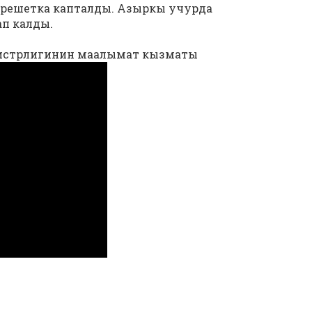
георешетка капталды. Азыркы учурда
п калды.
истрлигинин маалымат кызматы