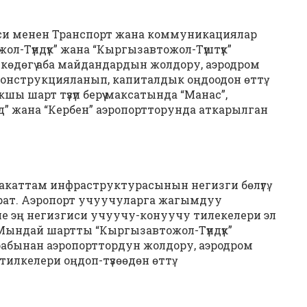
и менен Транспорт жана коммуникациялар
л-Түндүк” жана “Кыргызавтожол-Түштүк”
өдөгү аба майдандардын жолдору, аэродром
онструкцияланып, капиталдык оңдоодон өттү.
 шарт түзүп берүү максатында “Манас”,
бад” жана “Кербен” аэропортторунда аткарылган
иакаттам инфраструктурасынын негизги бөлүгү.
турат. Аэропорт учуучуларга жагымдуу
эле эң негизгиси учуучу-конуучу тилекелери эл
 Мындай шартты “Кыргызавтожол-Түндүк”
рабынан аэропорттордун жолдору, аэродром
илкелери оңдоп-түзөөдөн өттү.