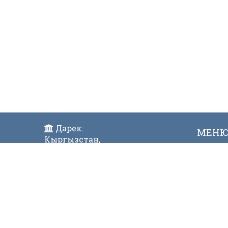
Дарек:
МЕН
Кыргызстан,
Жаң
Бишкек ш., Исанов көчөсү 42
Виде
Индекс:720017
Телефон:
996 (312) 31-43-85 Факс:996 (312)
312811
E-mail:
mtdgovkg@mtd.gov.kg