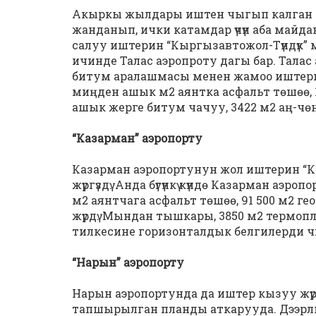
Акыркы жылдары иштен чыгып калган а
жанданып, ички катамдар үчүн аба майд
салуу иштерин “Кыргызавтожол-Түндүк” 
ичинде Талас аэропроту дагы бар. Талас
битум аралашмасы менен жамоо иштери ж
миңден ашык м2 аянтка асфальт төшөө, 1
ашык жерге битум чачуу, 3422 м2 аң-чөнт
“Казарман” аэропорту
Казарман аэропортунун жол иштерин “К
жүргүздү. Анда бүгүнкү күндө Казарман аэр
м2 аянтчага асфальт төшөө, 91 500 м2 г
жүрдү. Мындан тышкары, 3850 м2 термо
тилкесине горизонталдык белгилерди чи
“Нарын” аэропорту
Нарын аэропортунда да иштер кызуу жү
тапшырылган планды аткарууда. Дээрли