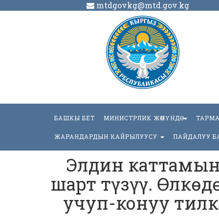
mtdgovkg@mtd.gov.kg
БАШКЫ БЕТ
МИНИСТРЛИК ЖӨНҮНДӨ
ТАРМ
ЖАРАНДАРДЫН КАЙРЫЛУУСУ
ПАЙДАЛУУ Б
Элдин каттамын
шарт түзүү. Өлкөд
учуп-конуу тилк