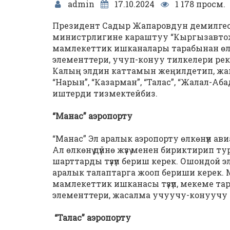
admin
17.10.2024
1 178 просм.
Президент Садыр Жапаровдун демилгес
министрлигине караштуу “Кыргызавтожо
мамлекеттик ишканалары тарабынан өлк
элементтери, учуп-конуу тилкелери рек
Калың элдин каттамын жеңилдетип, жакшы
“Нарын”, “Казарман”, “Талас”, “Жалал-А
иштерди тизмектейбиз.
“Манас” аэропорту
“Манас” Эл аралык аэропорту өлкөнүн ав
Ал өлкөнү дүйнө жүзү менен бириктирип 
шарттарды түзүп бериш керек. Ошондой 
аралык талаптарга жооп бериши керек.
мамлекеттик ишканасы түзүп, мекеме та
элементтери, жасалма учуучу-конуучу т
“Талас” аэропорту