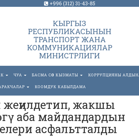
+996 (312) 31-43-85
КЫРГЫЗ
РЕСПУБЛИКАСЫНЫН
ТРАНСПОРТ ЖАНА
КОММУНИКАЦИЯЛАР
МИНИСТРЛИГИ
АК
ЧУА
БАСМА СӨЗ КЫЗМАТЫ
КОРРУПЦИЯНЫ АЛДЫН
АРАКЧАЛАР
КООМДУК КАБЫЛДАМА
 жеңилдетип, жакшы
өгү аба майдандардын
елери асфальтталды