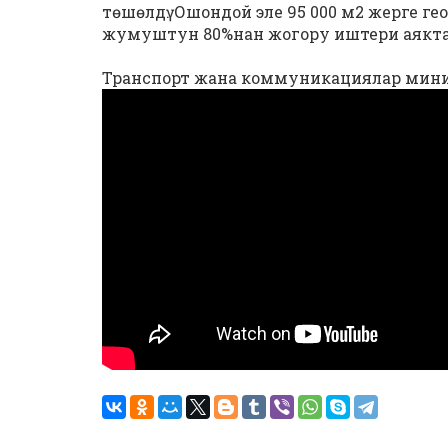
төшөлдү. Ошондой эле 95 000 м2 жерге 
жумуштун 80%нан жогору иштери аякта
Транспорт жана коммуникациялар мин