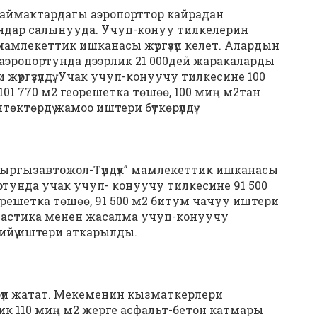
ймактардагы аэропорттор кайрадан
андар салынууда. Учуп-конуу тилкелерин
мамлекеттик ишканасы жүргүзүп келет. Алардын
 аэропортунда дээрлик 21 000дей жаракаларды
үргүзүлдү. Учак учуп-конуучу тилкесине 100
01 770 м2 георешетка төшөө, 100 миң м2тан
өктөрдү жамоо иштери бүткөрүлдү.
ыргызавтожол-Түндүк” мамлекеттик ишканасы
опортунда учак учуп- конуучу тилкесине 91 500
еорешетка төшөө, 91 500 м2 битум чачуу иштери
пластика менен жасалма учуп-конуучу
йүү иштери аткарылды.
рүп жатат. Мекеменин кызматкерлери
к 110 миң м2 жерге асфальт-бетон катмары