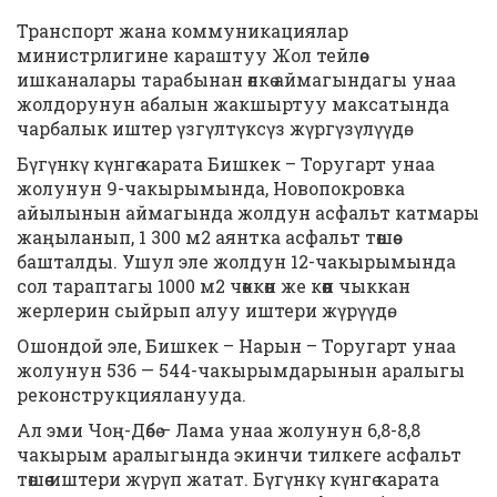
Транспорт жана коммуникациялар
министрлигине караштуу Жол тейлөө
ишканалары тарабынан өлкө аймагындагы унаа
жолдорунун абалын жакшыртуу максатында
чарбалык иштер үзгүлтүксүз жүргүзүлүүдө.
Бүгүнкү күнгө карата Бишкек – Торугарт унаа
жолунун 9-чакырымында, Новопокровка
айылынын аймагында жолдун асфальт катмары
жаңыланып, 1 300 м2 аянтка асфальт төшөө
башталды. Ушул эле жолдун 12-чакырымында
сол тараптагы 1000 м2 чөккөн же көөп чыккан
жерлерин сыйрып алуу иштери жүрүүдө.
Ошондой эле, Бишкек – Нарын – Торугарт унаа
жолунун 536 — 544-чакырымдарынын аралыгы
реконструкцияланууда.
Ал эми Чоң-Дөбө – Лама унаа жолунун 6,8-8,8
чакырым аралыгында экинчи тилкеге асфальт
төшөө иштери жүрүп жатат. Бүгүнкү күнгө карата