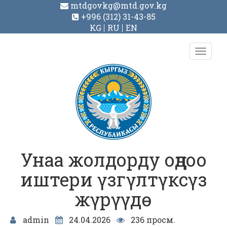
mtdgovkg@mtd.gov.kg
+996 (312) 31-43-85
KG
RU
EN
Toggl
navig
Унаа жолдорду оңдоо
иштери үзгүлтүксүз
жүрүүдө
admin
24.04.2026
236 просм.