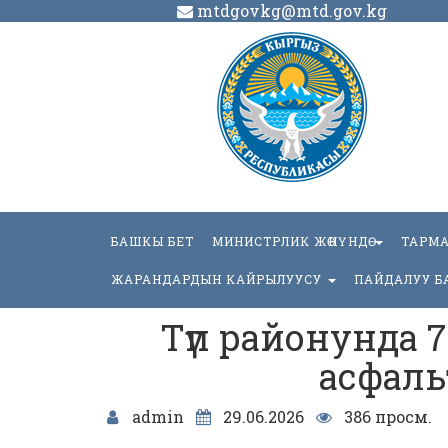
mtdgovkg@mtd.gov.kg
БАШКЫ БЕТ
МИНИСТРЛИК ЖӨНҮНДӨ
ТАРМ
ЖАРАНДАРДЫН КАЙРЫЛУУСУ
ПАЙДАЛУУ Б
Түп районунда 
асфаль
admin
29.06.2026
386 просм.