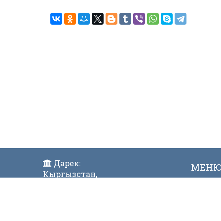
Дарек:
МЕН
Кыргызстан,
Жаң
Бишкек ш., Исанов көчөсү 42
Виде
Индекс:720017
Телефон: