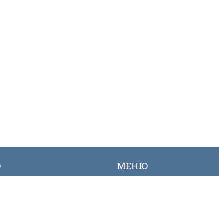
Ю
МЕНЮ
ылык
Вакансиялар
огалерея
Сайттын картасы
Онлайн заявкалар
Байланыш номерлери