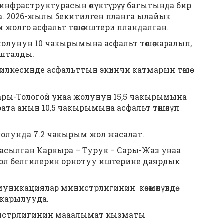
 инфраструктурасын өнүктүрүү багытында бир
. 2026-жылы бекитилген планга ылайык
жолго асфальт төшөө иштери пландалган.
олунун 10 чакырымына асфальт төшөө каралып,
ашталды.
илкесинде асфальттын экинчи катмарын төшөө
Сары-Тологой унаа жолунун 15,5 чакырымына
карата анын 10,5 чакырымына асфальт төшөлүп
лунда 7.2 чакырым жол жасалат.
асылган Каркыра – Турук – Сары-Жаз унаа
ол белгилерин орнотуу иштерине даярдык
никациялар министрлигинин көзөмөлүндө.
ткарылууда.
истрлигинин мааалымат кызматы