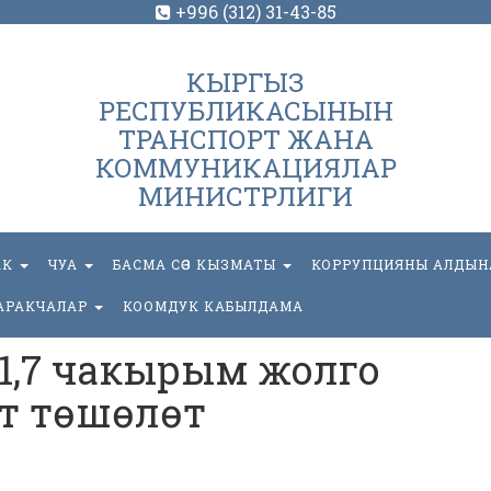
+996 (312) 31-43-85
КЫРГЫЗ
РЕСПУБЛИКАСЫНЫН
ТРАНСПОРТ ЖАНА
КОММУНИКАЦИЯЛАР
МИНИСТРЛИГИ
АК
ЧУА
БАСМА СӨЗ КЫЗМАТЫ
КОРРУПЦИЯНЫ АЛДЫН
АРАКЧАЛАР
КООМДУК КАБЫЛДАМА
71,7 чакырым жолго
т төшөлөт