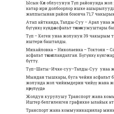
Ысык-Көл облусунун Түп районунда жол
катар ири долбоорлор ишке ашырылууда
жалпысынан район боюнча 71,7 чакырым 
Атап айтканда, Талды-Суу – Арал унаа ж
бүгүнкү күндө асфальт төшөө жумуштары б
Түп – Кеген унаа жолунун 39 чакырым т
иштери башталды.
Михайловка – Николаевка – Токтоян – 
асфальт төшөө пландалган. Бүгүнкү күнгө 
бүттү.
Түп–Шаты–Ичке-суу–Талды-Суу унаа жо
Мындан тышкары, буга чейин асфальт б
жолунда жол чийимдерин чийүү жана ж
көрүлүүдө.
Жолдун курулушу Транспорт жана комму
Иштер белгиленген графикке ылайык а
Транспорт жана коммуникациялар мин