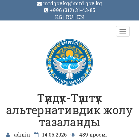
mtdgovkg@mtd.gov.kg
+996 (312) 31-43-85
KG
RU
EN
Toggl
navig
Түндүк-Түштүк
альтернативдик жолу
тазаланды
admin
14.05.2026
489 просм.