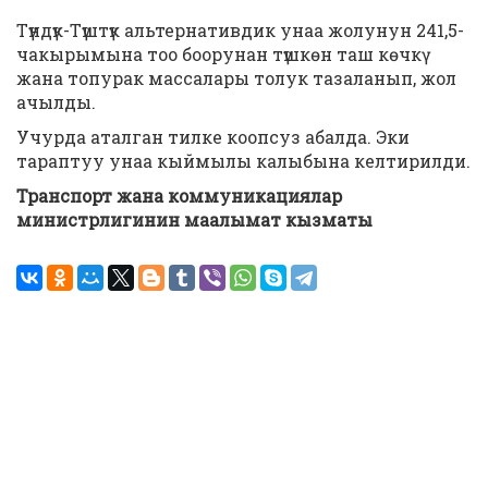
Түндүк-Түштүк альтернативдик унаа жолунун 241,5-
чакырымына тоо боорунан түшкөн таш көчкү
жана топурак массалары толук тазаланып, жол
ачылды.
Учурда аталган тилке коопсуз абалда. Эки
тараптуу унаа кыймылы калыбына келтирилди.
Транспорт жана коммуникациялар
министрлигинин маалымат кызматы