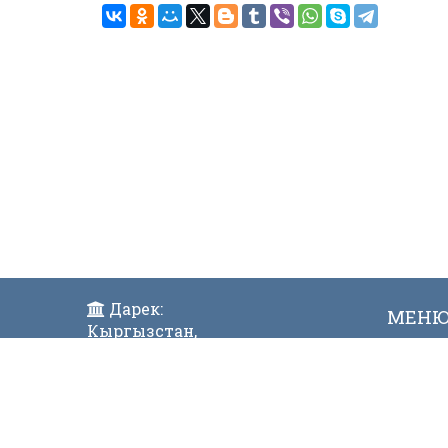
Дарек:
МЕН
Кыргызстан,
Жаң
Бишкек ш., Исанов көчөсү 42
Виде
Индекс:720017
Телефон:
996 (312) 31-43-85 Факс:996 (312)