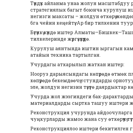
Түндүк айланма унаа жолун масштабдуу
стратегиялык багыт боюнча курулуш ишт
негизги максаты – жолдун өткөрүү жөндө
6га чейин кеңейтүү. Ар бир тилкенин туур
Бүгүнкү күндө иштер Алматы—Бишкек—Т
тилкелеринде жүргүзүлүүдө.
Курулуш аянтында иштин ыргагын камс
атайын техника тартылган.
Учурдагы аткарылып жаткан иштер:
Нооруз дарыясындагы көпүрөдө өтмөк 
көпүрөдө бекемдөөчү устундарды орнот
эле, жолдун негизин түзүүгө даярдыктар көрүү
Учурда жол жээгиндеги бак-дарактарды
материалдарды сыртка ташуу иштери жүрү
Реконструкция учурунда айдоочуларга 
чуңкурларды жамоо жана суу өткөрүүчү түтүк
Реконструкциялоо иштери бекитилген гр