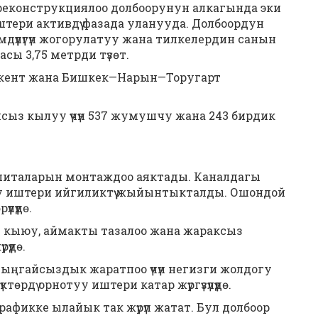
 реконструкциялоо долбоорунун алкагында эки
ери активдүү фазада уланууда. Долбоордун
мдүүлүгүн жогорулатуу жана тилкелердин санын
асы 3,75 метрди түзөт.
ашкент жана Бишкек—Нарын—Торугарт
ыз кылуу үчүн 537 жумушчу жана 243 бирдик
плиталарын монтаждоо аяктады. Каналдагы
уу иштери ийгиликтүү жыйынтыкталды. Ошондой
лүүдө.
 кыюу, аймакты тазалоо жана жараксыз
үдө.
ыңгайсыздык жаратпоо үчүн негизги жолдогу
төрдү орнотуу иштери катар жүргүзүлүүдө.
афикке ылайык так жүрүп жатат. Бул долбоор