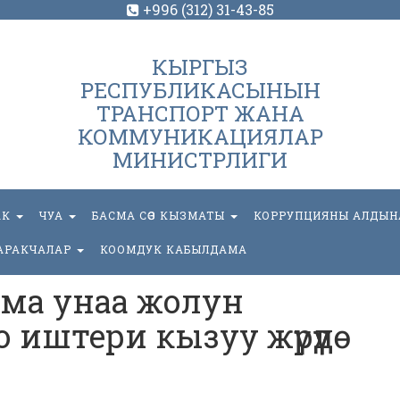
+996 (312) 31-43-85
КЫРГЫЗ
РЕСПУБЛИКАСЫНЫН
ТРАНСПОРТ ЖАНА
КОММУНИКАЦИЯЛАР
МИНИСТРЛИГИ
АК
ЧУА
БАСМА СӨЗ КЫЗМАТЫ
КОРРУПЦИЯНЫ АЛДЫН
АРАКЧАЛАР
КООМДУК КАБЫЛДАМА
нма унаа жолун
иштери кызуу жүрүүдө