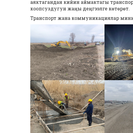
аяктагандан кийин аймактагы транспо
коопсуздугун жаңы деңгээлге көтөрөт.
Транспорт жана коммуникациялар мин