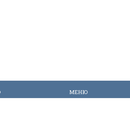
Ю
МЕНЮ
ылык
Вакансиялар
огалерея
Сайттын картасы
Онлайн заявкалар
Байланыш номерлери