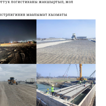
рттук логистиканы жакшыртып, жол
истрлигинин маалымат кызматы