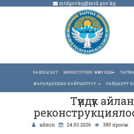
mtdgovkg@mtd.gov.kg
БАШКЫ БЕТ
МИНИСТРЛИК ЖӨНҮНДӨ
ТАРМ
ЖАРАНДАРДЫН КАЙРЫЛУУСУ
ПАЙДАЛУУ Б
Түндүк айла
реконструкциялоо 
admin
24.03.2026
385 просм.