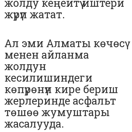
жолду кеңейтүү иштери
жүрүп жатат.
Ал эми Алматы көчөсү
менен айланма
жолдун
кесилишиндеги
көпүрөнүн кире бериш
жерлеринде асфальт
төшөө жумуштары
жасалууда.