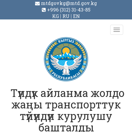
mtdgovkg@mtd.gov.kg
+996 (312) 31-43-85
KG
RU
EN
Toggl
navig
Түндүк айланма жолдо
жаңы транспорттук
түйүндүн курулушу
башталды