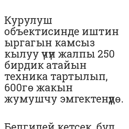
Курулуш
объектисинде иштин
ыргагын камсыз
кылуу үчүн жалпы 250
бирдик атайын
техника тартылып,
600гө жакын
жумушчу эмгектенүүдө.
Белгилей кетсек, бул