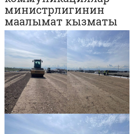
министрлигинин
маалымат кызматы