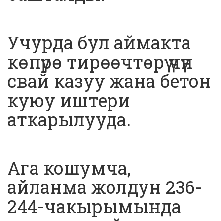
Учурда бул аймакта
көпүрө тирөөчтөрү үчүн
свай казуу жана бетон
куюу иштери
аткарылууда.
Ага кошумча,
айланма жолдун 236-
244-чакырымында