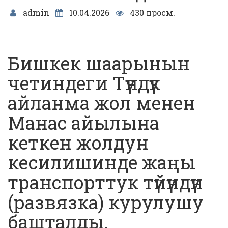
admin
10.04.2026
430 просм.
Бишкек шаарынын
четиндеги Түндүк
айланма жол менен
Манас айылына
кеткен жолдун
кесилишинде жаңы
транспорттук түйүндүн
(развязка) курулушу
башталды.