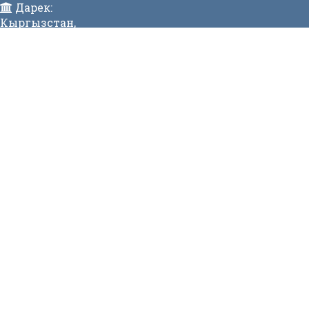
Дарек:
Кыргызстан,
Бишкек ш., Исанов көчөсү 42 Индекс:720017
Телефон:
996 (312) 31-43-85 Факс:996 (312) 312811
E-mail:
mtdgovkg@mtd.gov.kg
МЕНЮ
Жаңылык
Видеогалерея
МЕНЮ
Вакансиялар
Сайттын картасы
Онлайн заявкалар
Байланыш номерлери
СТАТИСТИКА