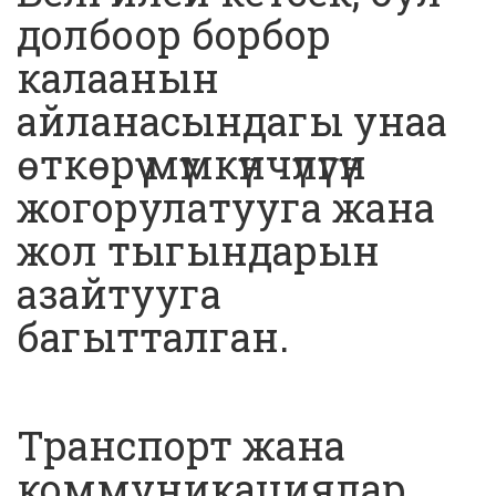
долбоор борбор
калаанын
айланасындагы унаа
өткөрүү мүмкүнчүлүгүн
жогорулатууга жана
жол тыгындарын
азайтууга
багытталган.
Транспорт жана
коммуникациялар