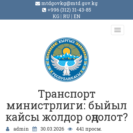
mtdgovkg@mtd.gov.kg
+996 (312) 31-43-85
KG
RU
EN
Toggl
navig
Транспорт
министрлиги: быйыл
кайсы жолдор оңдолот?
admin
30.03.2026
441 просм.