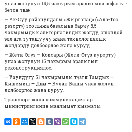
унаа жолунун 14,5 чакырым аралыгына асфальт-
бетон төшөө;
— Ак-Суу районундагы «Жыргалаң» («Ала-Тоо
резорт») тоо лыжа базасына барчу 8,5
чакырымдык альтернативдик жолду, ошондой
эле ага туташуучу жана технологиялык
жолдорду долбоорлоо жана куруу;
— Жети-Өгүз — Койсары (Жети-Өгүз курорту)
унаа жолунун 15 чакырым аралыгын
реконструкциялоо;
— Узундугу 51 чакырымды түзгөн Тамдык —
Кишемиш — Дөнөн — Булак-Башы унаа жолун
долбоорлоо жана куруу.
Транспорт жана коммуникациялар
министрлигинин маалымат кызматы