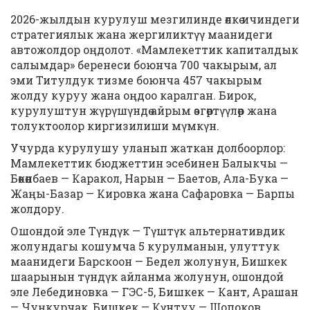
2026-жылдын курулуш мезгилинде өлкө ичиндеги
стратегиялык жана жергиликтүү маанидеги
автожолдор оңдолот. «Мамлекеттик капиталдык
салымдар» беренеси боюнча 700 чакырым, ал
эми Титулдук тизме боюнча 457 чакырым
жолду куруу жана оңдоо каралган. Бирок,
курулуштун жүрүшүндө айрым өзгөртүүлөр жана
толуктоолор киргизилиши мүмкүн.
Учурда курулушу уланып жаткан долбоорлор:
Мамлекеттик бюджеттин эсебинен Балыкчы —
Бөкөнбаев — Каракол, Нарын — Баетов, Ала-Бука —
Жаңы-Базар — Кировка жана Сафаровка — Барпы
жолдору.
Ошондой эле Түндүк — Түштүк альтернативдик
жолундагы кошумча 5 курулманын, улуттук
маанидеги Барскоон — Бедел жолунун, Бишкек
шаарынын түндүк айланма жолунун, ошондой
эле Лебединовка — ГЭС-5, Бишкек — Кант, Арашан
— Чуңкурчак, Бишкек — Күнтуу — Шопоков