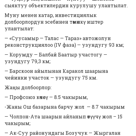
сыяктуу объектилердин курулушу улантылат.
Муну менен катар, инвестициялык
долбоорлордун эсебинен төмөнкү иштер
улантылат:
— «Суусамыр — Талас — Тараз» автожолун
реконструкциялоо (IV фаза) — узундугу 93 км;
— Корумду — Балбай Баатыр участогу —
узундугу 79,3 км;
— Барскоон айылынан Каракол шаарына
чейинки участок — узундугу 75 км.
Жаңы долбоорлор:
— Профсоюз көчөсү — 8.5 чакырым,
-Жаны Ош базарына барчу жол — 8.7 чакырым
— Чолпон-Ата шаарын айланып өтүүчү жол – 15
чакырым;
— Ак-Суу районундагы Бозучук — Жыргалан