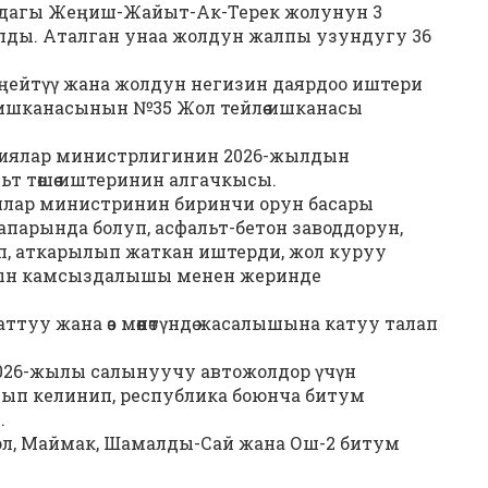
ндагы Жеңиш-Жайыт-Ак-Терек жолунун 3
алды. Аталган унаа жолдун жалпы узундугу 36
ңейтүү жана жолдун негизин даярдоо иштери
ишканасынын №35 Жол тейлөө ишканасы
циялар министрлигинин 2026-жылдын
т төшөө иштеринин алгачкысы.
ялар министринин биринчи орун басары
парында болуп, асфальт-бетон заводдорун,
 аткарылып жаткан иштерди, жол куруу
ын камсыздалышы менен жеринде
туу жана өз мөөнөтүндө жасалышына катуу талап
026-жылы салынуучу автожолдор үчүн
ып келинип, республика боюнча битум
.
ол, Маймак, Шамалды-Сай жана Ош-2 битум