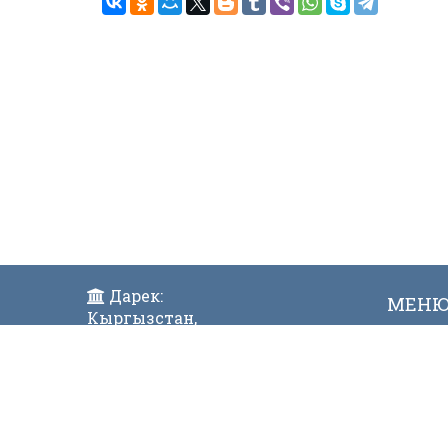
Дарек:
МЕН
Кыргызстан,
Жаң
Бишкек ш., Исанов көчөсү 42
Виде
Индекс:720017
Телефон:
996 (312) 31-43-85 Факс:996 (312)
312811