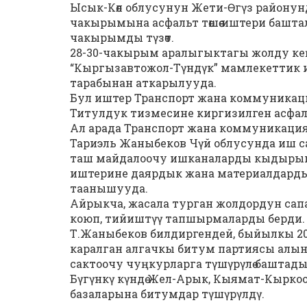
Ысык-Көл облусунун Жети-Өгүз району
чакырымына асфальт төшөө иштери башт
чакырымды түзөт.
28-30-чакырым аралыгыктагы жолду ке
“Кыргызавтожол-Түндүк” мамлекеттик 
тарабынан аткарылууда.
Бул иштер Транспорт жана коммуника
Титулдук тизмесине киргизилген асфаль
Ал арада Транспорт жана коммуникаци
Тариэль Жаныбеков Чүй облусунда иш са
таш майдалоочу ишканаларды кыдырып,
иштерине даярдык жана материалдард
таанышууда.
Айрыкча, жасала турган жолдордун сапат
коюп, тийиштүү тапшырмаларды берди.
Т.Жаныбеков билдиргендей, быйылкы 2
каралган алгачкы битум партиясы алын
сактоочу чуңкурларга түшүрүлө баштады
Бүгүнкү күндө Жел-Арык, Кыямат-Кырко
базаларына битумдар түшүрүлдү.