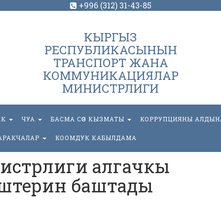
+996 (312) 31-43-85
КЫРГЫЗ
РЕСПУБЛИКАСЫНЫН
ТРАНСПОРТ ЖАНА
КОММУНИКАЦИЯЛАР
МИНИСТРЛИГИ
АК
ЧУА
БАСМА СӨЗ КЫЗМАТЫ
КОРРУПЦИЯНЫ АЛДЫН
АРАКЧАЛАР
КООМДУК КАБЫЛДАМА
истрлиги алгачкы
 иштерин баштады