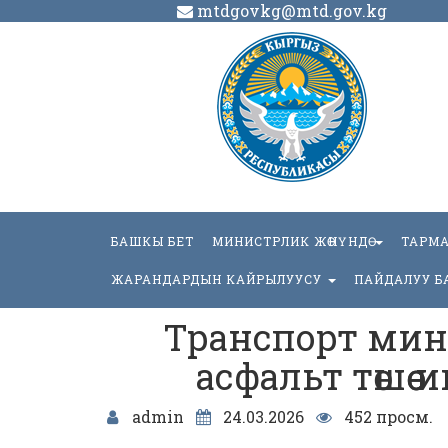
mtdgovkg@mtd.gov.kg
БАШКЫ БЕТ
МИНИСТРЛИК ЖӨНҮНДӨ
ТАРМ
ЖАРАНДАРДЫН КАЙРЫЛУУСУ
ПАЙДАЛУУ Б
Транспорт мин
асфальт төшөө
admin
24.03.2026
452 просм.