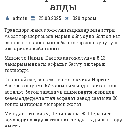
алды
admin
25.08.2025
320 просм.
Транспорт жана коммуникациялар министри
Абсаттар Сыргабаев Нарын облусуна болгон иш
сапарынын алкагында бир катар жол курулуш
иштеринен кабар алды.
Министр Нарын-Баетов автожолунун 8-13-
чакырымындагы асфальт басуу иштерин
текшерди.
Ошондой эле, ведомство жетекчиси Нарын-
Баетов жолунун 67-чакырымында жайгашкан
асфальт-бетон заводдун ишмердүүлүгүн жеринен
көзөмөлдөдү. Аталган асфальт завод саатына 80
тонна материал чыгарып жатат.
Мындан тышкары, Ленин жана Ж. Шералиев
көчөлөрүндө жүрүп жаткан иштерди кыдырып көрүп
чыкты.