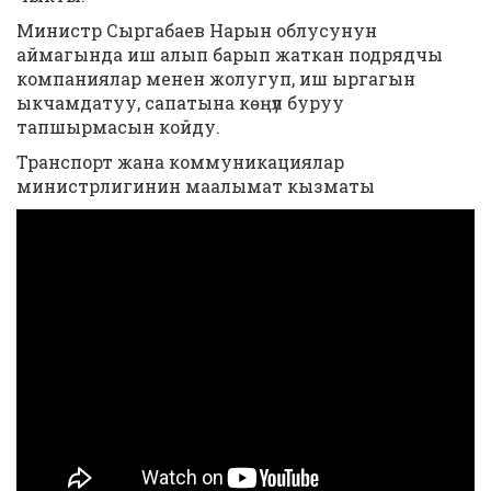
Министр Сыргабаев Нарын облусунун
аймагында иш алып барып жаткан подрядчы
компаниялар менен жолугуп, иш ыргагын
ыкчамдатуу, сапатына көңүл буруу
тапшырмасын койду.
Транспорт жана коммуникациялар
министрлигинин маалымат кызматы