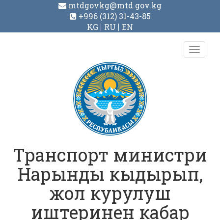
mtdgovkg@mtd.gov.kg
+996 (312) 31-43-85
KG
RU
EN
Toggl
navig
Транспорт министри
Нарынды кыдырып,
жол курулуш
иштеринен кабар