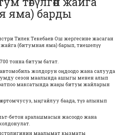
ум төгүлгөн жайга
я яма) барды
стри Тилек Текебаев Ош жергесине жасаган
 жайга (битумная яма) барып, тиешелүү
700 тонна битум батат.
автомобиль жолдорун оңдоодо жана салууда
тумду сезон маалында ашыгы менен алып
уратпоо максатында жаңы битум жайларын
гө ортомчусуз, ыңгайлуу баада, түз алынып
альт-бетон аралашмасын жасоодо жана
 колдонулат.
истрлигинин маалымат кызматы