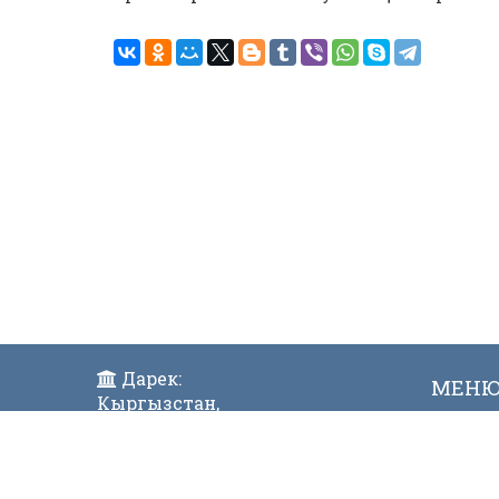
Дарек:
МЕН
Кыргызстан,
Жаң
Бишкек ш., Исанов көчөсү 42
Виде
Индекс:720017
Телефон: