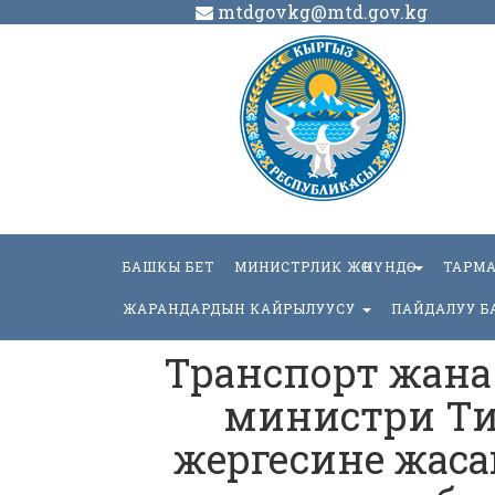
mtdgovkg@mtd.gov.kg
БАШКЫ БЕТ
МИНИСТРЛИК ЖӨНҮНДӨ
ТАРМ
ЖАРАНДАРДЫН КАЙРЫЛУУСУ
ПАЙДАЛУУ Б
Транспорт жан
министри Ти
жергесине жас