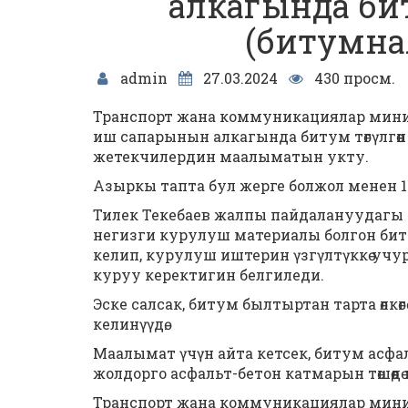
алкагында бит
(битумна
admin
27.03.2024
430 просм.
Транспорт жана коммуникациялар мини
иш сапарынын алкагында битум төгүлгөн
жетекчилердин маалыматын укту.
Азыркы тапта бул жерге болжол менен 1
Тилек Текебаев жалпы пайдалануудагы 
негизги курулуш материалы болгон би
келип, курулуш иштерин үзгүлтүккө уч
куруу
керектигин белгиледи.
Эске салсак, битум былтыртан тарта өлкө
келинүүдө.
Маалымат үчүн айта кетсек, битум асф
жолдорго асфальт-бетон катмарын төшөөдө
Транспорт жана коммуникациялар мин