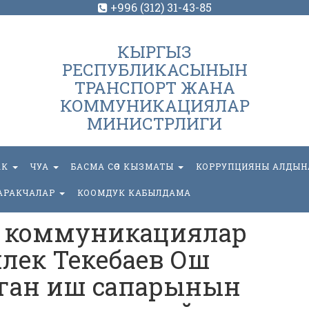
+996 (312) 31-43-85
КЫРГЫЗ
РЕСПУБЛИКАСЫНЫН
ТРАНСПОРТ ЖАНА
КОММУНИКАЦИЯЛАР
МИНИСТРЛИГИ
АК
ЧУА
БАСМА СӨЗ КЫЗМАТЫ
КОРРУПЦИЯНЫ АЛДЫН
АРАКЧАЛАР
КООМДУК КАБЫЛДАМА
а коммуникациялар
лек Текебаев Ош
аган иш сапарынын