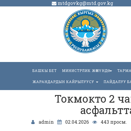
mtdgovkg@mtd.gov.kg
БАШКЫ БЕТ
МИНИСТРЛИК ЖӨНҮНДӨ
ТАРМ
ЖАРАНДАРДЫН КАЙРЫЛУУСУ
ПАЙДАЛУУ Б
Токмокто 2 ч
асфальтт
admin
02.04.2026
443 просм.