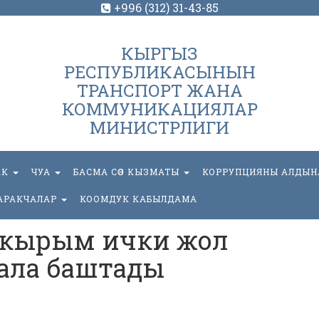
+996 (312) 31-43-85
КЫРГЫЗ
РЕСПУБЛИКАСЫНЫН
ТРАНСПОРТ ЖАНА
КОММУНИКАЦИЯЛАР
МИНИСТРЛИГИ
АК
ЧУА
БАСМА СӨЗ КЫЗМАТЫ
КОРРУПЦИЯНЫ АЛДЫН
АРАКЧАЛАР
КООМДУК КАБЫЛДАМА
акырым ички жол
ала баштады