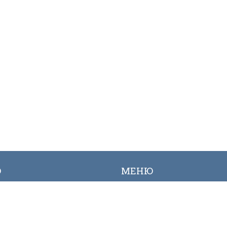
Ю
МЕНЮ
ылык
Вакансиялар
огалерея
Сайттын картасы
Онлайн заявкалар
Байланыш номерлери