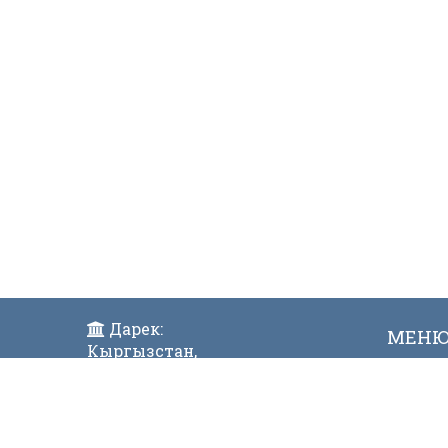
Дарек:
МЕН
Кыргызстан,
Жаң
Бишкек ш., Исанов көчөсү 42
Виде
Индекс:720017
Телефон: