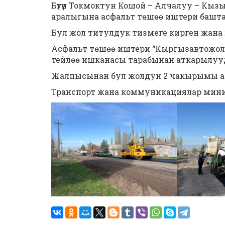
Бүгүн Токмоктун Кошой – Алчалуу – Кызы
аралыгына асфальт төшөө иштери башт
Бул жол титулдук тизмеге кирген жана
Асфальт төшөө иштери “Кыргызавтожол
тейлөө ишканасы тарабынан аткарылуу
Жалпысынан бул жолдун 2 чакырымы асфа
Транспорт жана коммуникациялар мин