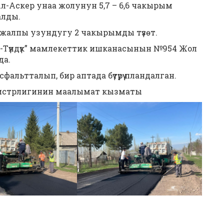
л-Аскер унаа жолунун 5,7 – 6,6 чакырым
алды.
 жалпы узундугу 2 чакырымды түзөт.
-Түндүк” мамлекеттик ишканасынын №954 Жол
да.
льтталып, бир аптада бүтүрүү пландалган.
истрлигинин маалымат кызматы