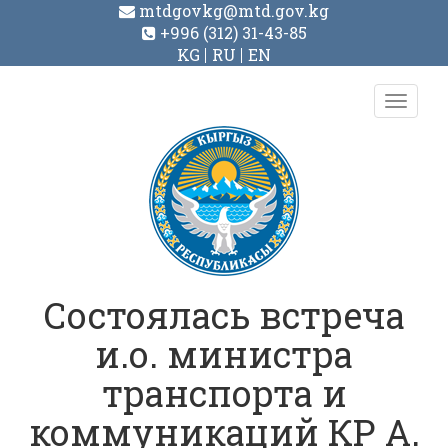
mtdgovkg@mtd.gov.kg
+996 (312) 31-43-85
KG
RU
EN
Toggl
navig
Состоялась встреча
и.о. министра
транспорта и
коммуникаций КР А.