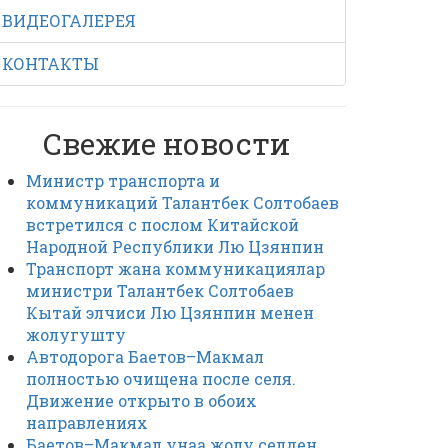
ВИДЕОГАЛЕРЕЯ
КОНТАКТЫ
Свежие новости
Министр транспорта и
коммуникаций Талантбек Солтобаев
встретился с послом Китайской
Народной Республики Лю Цзянпин
Транспорт жана коммуникациялар
министри Талантбек Солтобаев
Кытай элчиси Лю Цзянпин менен
жолугушту
Автодорога Баетов–Макмал
полностью очищена после селя.
Движение открыто в обоих
направлениях
Баетов–Макмал унаа жолу селден