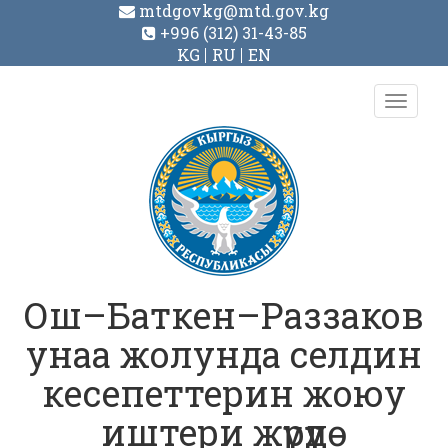
mtdgovkg@mtd.gov.kg
+996 (312) 31-43-85
KG
RU
EN
Toggl
navig
Ош–Баткен–Раззаков
унаа жолунда селдин
кесепеттерин жоюу
иштери жүрүүдө