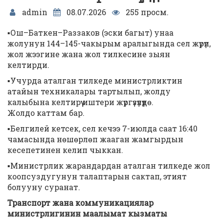
admin
08.07.2026
255 просм.
▪️Ош–Баткен–Раззаков (эски багыт) унаа
жолунун 144–145-чакырым аралыгында сел жүрүп,
жол жээгине жана жол тилкесине зыян
келтирди.
▪️Учурда аталган тилкеде министрликтин
атайын техникалары тартылып, жолду
калыбына келтирүү иштери жүргүзүлүүдө.
Жолдо каттам бар.
▪️Белгилей кетсек, сел кечээ 7-июлда саат 16:40
чамасында нөшөрлөп жааган жамгырдын
кесепетинен келип чыккан.
▪️Министрлик жарандардан аталган тилкеде жол
коопсуздугунун талаптарын сактап, этият
болууну суранат.
Транспорт жана коммуникациялар
министрлигинин маалымат кызматы