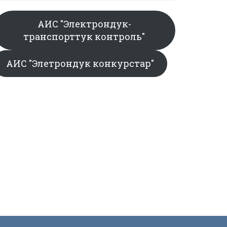
АИС "Электрондук-
транспорттук контроль"
АИС "Элетрондук конкурстар"