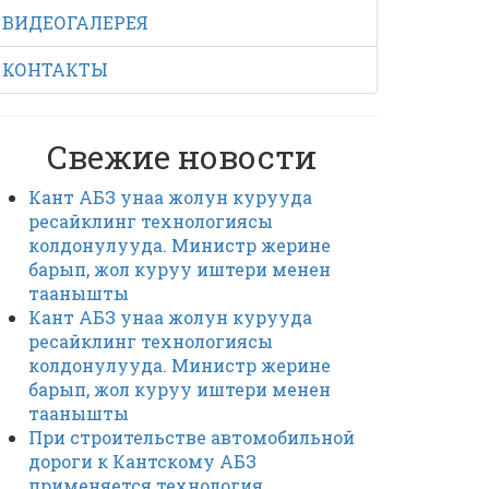
ВИДЕОГАЛЕРЕЯ
КОНТАКТЫ
Свежие новости
Кант АБЗ унаа жолун курууда
ресайклинг технологиясы
колдонулууда. Министр жерине
барып, жол куруу иштери менен
таанышты
Кант АБЗ унаа жолун курууда
ресайклинг технологиясы
колдонулууда. Министр жерине
барып, жол куруу иштери менен
таанышты
При строительстве автомобильной
дороги к Кантскому АБЗ
применяется технология