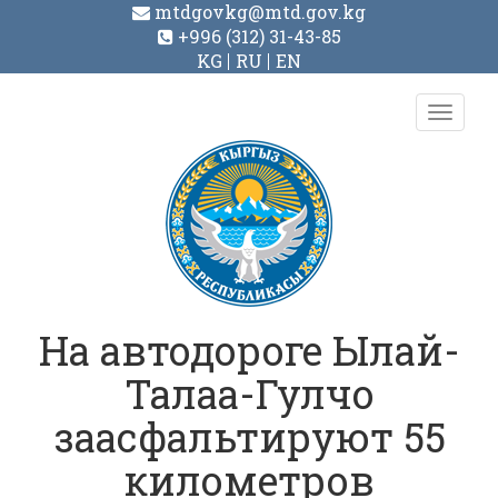
mtdgovkg@mtd.gov.kg
+996 (312) 31-43-85
KG
RU
EN
Toggl
navig
На автодороге Ылай-
Талаа-Гулчо
заасфальтируют 55
километров