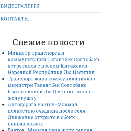
ВИДЕОГАЛЕРЕЯ
КОНТАКТЫ
Свежие новости
Министр транспорта и
коммуникаций Талантбек Солтобаев
встретился с послом Китайской
Народной Республики Лю Цзянпин
Транспорт жана коммуникациялар
министри Талантбек Солтобаев
Кытай элчиси Лю Цзянпин менен
жолугушту
Автодорога Баетов–Макмал
полностью очищена после селя.
Движение открыто в обоих
направлениях
Баетов–Макмал унаа жолу селден