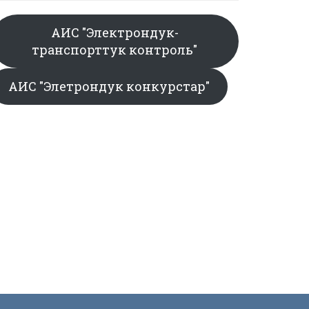
АИС "Электрондук-
транспорттук контроль"
АИС "Элетрондук конкурстар"