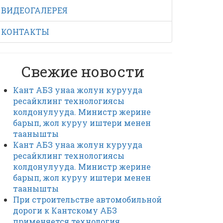
ВИДЕОГАЛЕРЕЯ
КОНТАКТЫ
Свежие новости
Кант АБЗ унаа жолун курууда
ресайклинг технологиясы
колдонулууда. Министр жерине
барып, жол куруу иштери менен
таанышты
Кант АБЗ унаа жолун курууда
ресайклинг технологиясы
колдонулууда. Министр жерине
барып, жол куруу иштери менен
таанышты
При строительстве автомобильной
дороги к Кантскому АБЗ
применяется технология