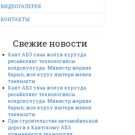
ВИДЕОГАЛЕРЕЯ
КОНТАКТЫ
Свежие новости
Кант АБЗ унаа жолун курууда
ресайклинг технологиясы
колдонулууда. Министр жерине
барып, жол куруу иштери менен
таанышты
Кант АБЗ унаа жолун курууда
ресайклинг технологиясы
колдонулууда. Министр жерине
барып, жол куруу иштери менен
таанышты
При строительстве автомобильной
дороги к Кантскому АБЗ
применяется технология