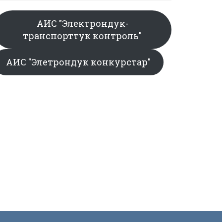
АИС "Электрондук-
транспорттук контроль"
АИС "Элетрондук конкурстар"