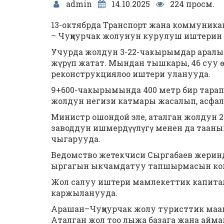
admin
14.10.2025
224 просм.
13-октябрда Транспорт жана коммуник
– Чуңкурчак жолунун курулуш иштерин
Учурда жолдун 3-22-чакырымдар аралы
жүрүп жатат. Мындан тышкары, 46 суу өт
реконструкциялоо иштери уланууда.
9+600-чакырымында 400 метр бир тарап
жолдун негизи катмары жасалып, асфал
Министр ошондой эле, аталган жолдун
заводдун ишмердүүлүгү менен да тааныш
чыгарууда.
Ведомство жетекчиси Сыргабаев жерин
ыргагын ыкчамдатуу тапшырмасын ко
Жол салуу иштери мамлекеттик капита
каржыланууда.
Арашан–Чуңкурчак жолу туристтик маан
Аталган жол тоо лыжа базага жана айма