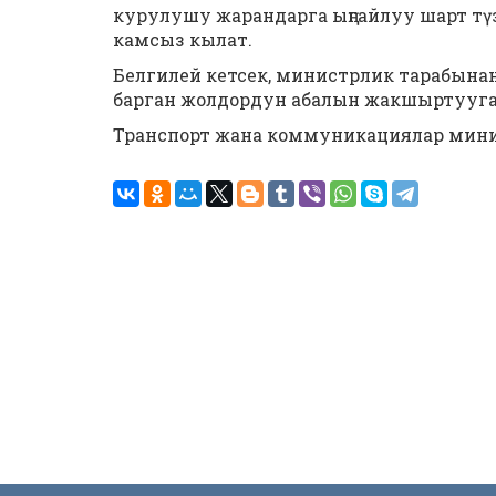
курулушу жарандарга ыңгайлуу шарт т
камсыз кылат.
Белгилей кетсек, министрлик тарабына
барган жолдордун абалын жакшыртууга ө
Транспорт жана коммуникациялар мин