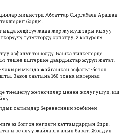
ациялар министри Абсаттар Сыргабаев Арашан
 текшерип барды.
гында кеңейтүү жана жер жумуштары кызуу
көрүүчү түтүктөрдү орнотуу, 2 көпүрөнү
туу асфальт төшөлдү. Башка тилкелерде
ьт төшөө иштерине даярдыктар жүрүп жатат.
 2-чакырымында жайгашкан асфальт-бетон
ты. Завод саатына 160 тонна материал
де тиешелүү жетекчилер менен жолугушуп, иш
йду.
лдык салымдар беренесинин эсебинен
иге ээ болгон негизги каттамдардын бири.
ктагы эс алуу жайларга алып барат. Жолдун