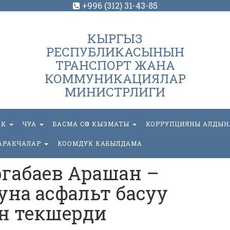
+996 (312) 31-43-85
КЫРГЫЗ
РЕСПУБЛИКАСЫНЫН
ТРАНСПОРТ ЖАНА
КОММУНИКАЦИЯЛАР
МИНИСТРЛИГИ
АК
ЧУА
БАСМА СӨЗ КЫЗМАТЫ
КОРРУПЦИЯНЫ АЛДЫН
АРАКЧАЛАР
КООМДУК КАБЫЛДАМА
габаев Арашан –
уна асфальт басуу
н текшерди