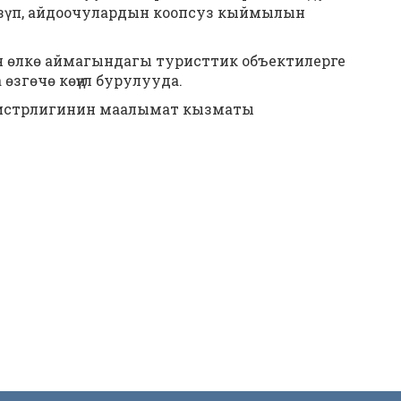
үзүп, айдоочулардын коопсуз кыймылын
н өлкө аймагындагы туристтик объектилерге
згөчө көңүл бурулууда.
истрлигинин маалымат кызматы