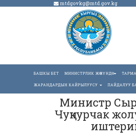
mtdgovkg@mtd.gov.kg
БАШКЫ БЕТ
МИНИСТРЛИК ЖӨНҮНДӨ
ТАРМ
ЖАРАНДАРДЫН КАЙРЫЛУУСУ
ПАЙДАЛУУ Б
Министр Сыр
Чуңкурчак жол
иштери