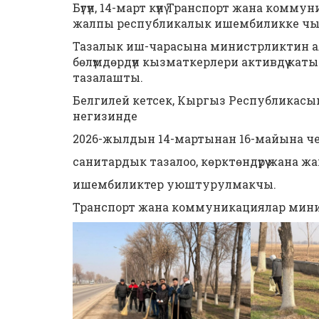
Бүгүн, 14-март күнү Транспорт жана ко
жалпы республикалык ишембиликке ч
Тазалык иш-чарасына министрликтин ал
бөлүмдөрдүн кызматкерлери активдүү кат
тазалашты.
Белгилей кетсек, Кыргыз Республик
негизинде
2026-жылдын 14-мартынан 16-майына ч
санитардык тазалоо, көрктөндүрүү жана
ишембиликтер уюштурулмакчы.
Транспорт жана коммуникациялар мин