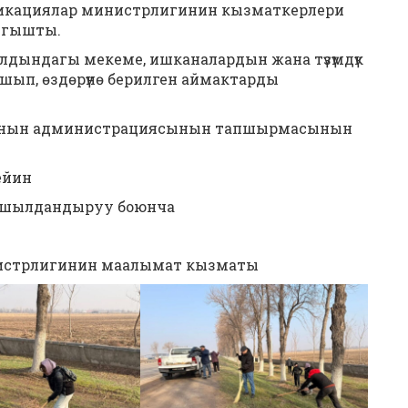
ммуникациялар министрлигинин кызматкерлери
ыгышты.
дындагы мекеме, ишканалардын жана түзүмдүк
ышып, өздөрүнө берилген аймактарды
асынын администрациясынын тапшырмасынын
ейин
 жашылдандыруу боюнча
истрлигинин маалымат кызматы