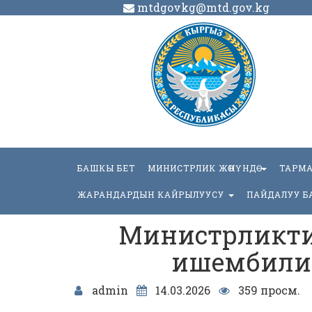
mtdgovkg@mtd.gov.kg
БАШКЫ БЕТ
МИНИСТРЛИК ЖӨНҮНДӨ
ТАРМ
ЖАРАНДАРДЫН КАЙРЫЛУУСУ
ПАЙДАЛУУ Б
Министрликти
ишембили
admin
14.03.2026
359 просм.