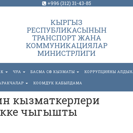
+996 (312) 31-43-85
КЫРГЫЗ
РЕСПУБЛИКАСЫНЫН
ТРАНСПОРТ ЖАНА
КОММУНИКАЦИЯЛАР
МИНИСТРЛИГИ
АК
ЧУА
БАСМА СӨЗ КЫЗМАТЫ
КОРРУПЦИЯНЫ АЛДЫН
АРАКЧАЛАР
КООМДУК КАБЫЛДАМА
н кызматкерлери
кке чыгышты