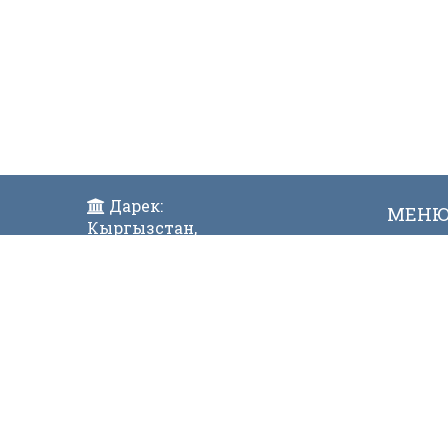
Дарек:
МЕН
Кыргызстан,
Жаң
Бишкек ш., Исанов көчөсү 42
Виде
Индекс:720017
Телефон:
996 (312) 31-43-85 Факс:996 (312)
312811
E-mail:
mtdgovkg@mtd.gov.kg
© 2023. КЫРГЫЗ Р