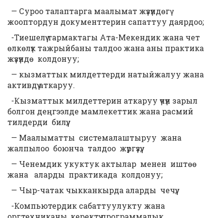
— Суроо талаптарга маалымат жүзүндөгү
жооптордун документтерин сапаттуу даярдоо;
-Тиешелүү тармактагы Ата-Мекендик жана чет
өлкөлүк тажрыйбаны талдоо жана аны практика
жүзүндө колдонуу;
— кызматтык милдеттерди натыйжалуу жана
активдүү аткаруу.
-Кызматтык милдеттерин аткаруу үчүн зарыл
болгон деңгээлде мамлекеттик жана расмий
тилдерди билүү;
— Маалыматты системалаштыруу жана
жалпылоо боюнча талдоо жүргүзүү;
— Ченемдик укуктук актылар менен иштөө
жана аларды практикада колдонуу;
— Чыр-чатак чыкканкырда аларды чечүү;
-Компьютердик сабаттуулукту жана
оргтехниканы, керектүү программалык