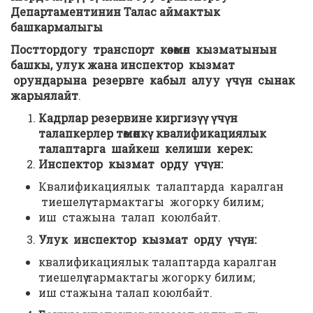
Департаментинин Талас аймактык
башкармалыгы
Посттордогу транспорт
көзөмөл
кызматын
ын
башкы, улук жана инспектор кызмат
орундарына резервге кабыл алуу
үчүн
сынак
жарыялайт
.
Кадрлар резервине киргизүү үчүн
талапкерлер төмөнкү квалификациялык
талаптарга шайкеш келиши керек:
Инспектор кызмат орду үчүн:
Квалификациялык талаптарда каралган
тиешелүү тармактагы жогорку билим;
иш стажына талап коюлбайт.
Улук инспектор кызмат орду үчүн:
квалификациялык талаптарда каралган
тиешелүү тармактагы жогорку билим;
иш стажына талап коюлбайт.