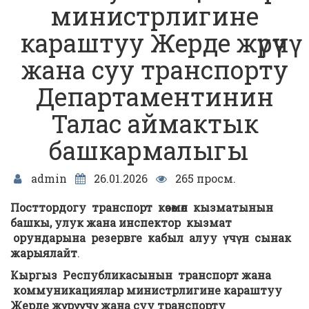
министрлигине
караштуу Жерде жүрүүчү
жана суу транспорту
Департаментинин
Талас аймактык
башкармалыгы
admin
26.01.2026
265 просм.
Посттордогу транспорт
көзөмөл
кызматын
ын
башкы, улук жана инспектор кызмат
орундарына резервге кабыл алуу
үчүн
сынак
жарыялайт
.
Кыргыз
Республикасынын
транспорт жана
коммуникациялар министрлигине караштуу
Жерде жүрүүчү жана суу транспорту