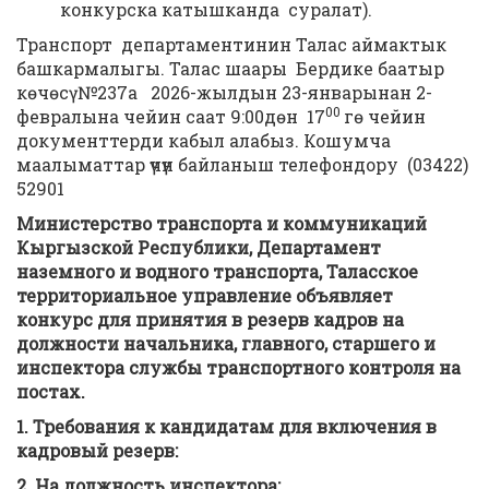
конкурска катышканда суралат).
Транспорт департаментинин Талас аймактык
башкармалыгы. Талас шаары Бердике баатыр
көчөсү №237а 2026-жылдын 23-январынан 2-
00
февралына чейин саат 9:00дөн 17
гө чейин
документтерди кабыл алабыз. Кошумча
маалыматтар үчүн байланыш телефондору (03422)
52901
Министерство
транспорта и коммуникаций
Кыргызской Республики, Департамент
наземного и водного транспорта, Таласское
территориальное управление объявляет
конкурс для принятия в резерв
кадров на
должности начальника, главного, старшего и
инспектора службы транспортного контроля на
постах.
1. Требования к кандидатам для включения в
кадровый резерв:
2. На должность инспектора: