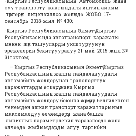
-Кыргыз Республикасынын Автомобиль жана
суу транспорту жаатындагы иштин айрым
түрлөрүн лицензиялоо жөнүндө ЖОБО 17-
сентябрь 2018-жыл № 430;
-Кыргыз Республикасынын Өкмөтү Кыргыз
Республикасында автотранспорт каражаты
менен жүк ташууларды уюштуруунун
эрежелерин бекитүүтууралуу 21-май 2015-жыл №
31токтом;
— Кыргыз Республикасынын Өкмөтү Кыргыз
Республикасынын жалпы пайдалануудагы
автомобиль жолдорунан транспорттук
каражаттарды өткөрүү жана Кыргыз
Республикасынын жалпы пайдалануудагы
автомобиль жолдору боюнча жүрүү үчүн белгиленген
ченемден ашкан транспорт каражаттарынын
максималдуу өлчөмдөрүн жана башка
линиялык параметрлерин таразалоодо жана
өлчөөдө жыйымдарды алуу тартибин