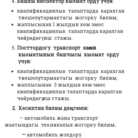
Башкы инспектор кызмат орду үчүн:
квалификациялык талаптарда каралган
тиешелүү тармактагы жогорку билим;
жалпысынан 1 жылдын кем эмес
квалификациялык талаптарда каралган
чөйрөдөгү иш стажы.
Посттордогу транспорт көзөмөл
кызматынын башчысы кызмат орду
үчүн:
квалификациялык талаптарда каралган
тиешелүү тармактагы жогорку билим;
жалпысынан 3 жылдын кем эмес
квалификациялык талаптарда каралган
чөйрөдөгү иш стажы.
2. Кесиптик билим деңгээли:
— автомобиль жана транспорт
жаатындагы техникалык жогорку билим;
—
автомобиль жолдору