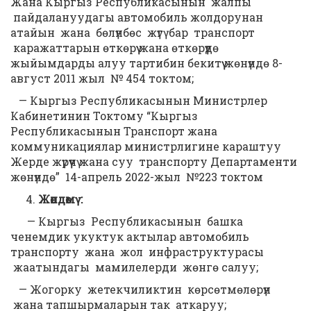
Жана Кыргыз Республикасынын жалпы
пайдалануудагы автомобиль жолдорунан
атайын жана бөлүнбөс жүгү бар транспорт
каражаттарын өткөрүү жана өткөрүүдө
жыйымдарды алуу тартибин бекитүү жөнүндө 8-
август 2011 жыл № 454 токтом;
— Кыргыз Республикасынын Министрлер
Кабинетинин Токтому “Кыргыз
Республикасынын Транспорт жана
коммуникациялар министрлигине караштуу
Жерде жүрүүчү жана суу транспорту Департаменти
жөнүндө” 14-апрель 2022-жыл №223 токтом
Жөндөм
ү
:
— Кыргыз Республикасынын башка
ченемдик укуктук актылар автомобиль
транспорту жана жол инфраструктурасы
жаатындагы мамилелерди жөнгө салуу;
— Жогорку жетекчиликтин көрсөтмөлөрүн
жана тапшырмаларын так аткаруу;