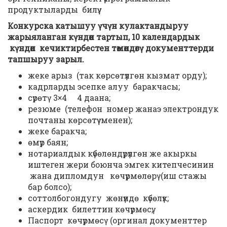
продуктыларды билүү.
Конкурска катышуу үчүн кулактандыруу
жарыяланган күндөн тартып, 10 календардык
күндөн кечиктирбестен төмөндөгү документтерди
тапшыруу зарыл.
жеке арыз (так көрсөтүлгөн кызмат орду);
кадрларды эсепке алуу баракчасы;
сүрөтү 3×4 4 даана;
резюме (телефон номер жанаэ электрондук
почтаны көрсөтүү менен);
жеке баракча;
өмүр баян;
нотариалдык күбөлөндүрүлгөн же акыркы
иштеген жери боюнча эмгек китепчесинин
жана дипломдун көчүрмөлөрү (иш стажы
бар болсо);
соттолбогондугу жөнүндө күбөлүк;
аскердик билеттин көчүрмөсү;
Паспорт көчүрмөсү (оргинал документтер