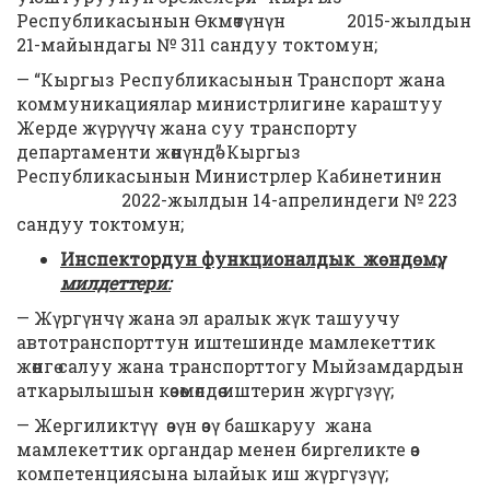
Республикасынын Өкмөтүнүн 2015-жылдын
21-майындагы № 311 сандуу токтомун;
— “Кыргыз Республикасынын Транспорт жана
коммуникациялар министрлигине караштуу
Жерде жүрүүчү жана суу транспорту
департаменти жөнүндө” Кыргыз
Республикасынын Министрлер Кабинетинин
2022-жылдын 14-апрелиндеги № 223
сандуу токтомун;
Инспектордун функционалдык
жөндөмү,
милдеттери:
— Жүргүнчү жана эл аралык жүк ташуучу
автотранспорттун иштешинде мамлекеттик
жөнгө салуу жана транспорттогу Мыйзамдардын
аткарылышын көзөмөлдөө иштерин жүргүзүү;
— Жергиликтүү өзүн өзү башкаруу жана
мамлекеттик органдар менен биргеликте өз
компетенциясына ылайык иш жүргүзүү;