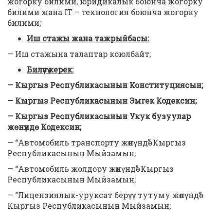
жогорку билими, юридикалык боюнча жогорку
билими жана IT – технология боюнча жогорку
билими;
Иш стажы жана тажрыйбасы:
— Иш стажына талаптар коюлбайт;
Билүүсү керек:
— Кыргыз
Республикасынын Конституциясын;
—
Кыргыз Республикасынын Эмгек
К
одексин;
—
Кыргыз Республикасынын Укук бузуулар
жөнүндө
К
одексин;
— “Автомобиль транспорту жөнүндө” Кыргыз
Республикасынын Мыйзамын;
— “Автомобиль жолдору жөнүндө” Кыргыз
Республикасынын Мыйзамын;
— “Лицензиялык-уруксат берүү тутуму жөнүндө”
Кыргыз Республикасынын Мыйзамын;