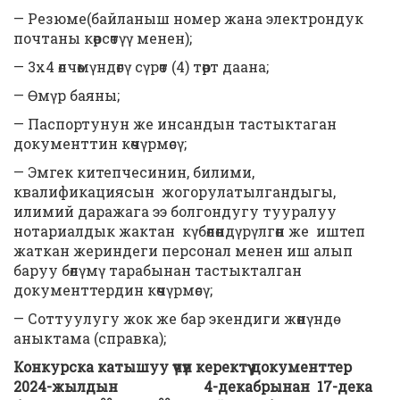
— Резюме(байланыш номер жана электрондук
почтаны көрсөтүү менен);
— 3х4 өлчөмүндөгү сүрөт (4) төрт даана;
— Өмүр баяны;
— Паспортунун же инсандын тастыктаган
документтин көчүрмөсү;
— Эмгек китепчесинин, билими,
квалификациясын жогорулатылгандыгы,
илимий даражага ээ болгондугу тууралуу
нотариалдык жактан күбөлөндүрүлгөн же иштеп
жаткан жериндеги персонал менен иш алып
баруу бөлүмү тарабынан тастыкталган
документтердин көчүрмөсү;
— Соттуулугу жок же бар экендиги жөнүндө
аныктама (справка);
Конкурска катышуу үчүн керектүү документтер
2024-жылдын 4-декабрынан 17-дека