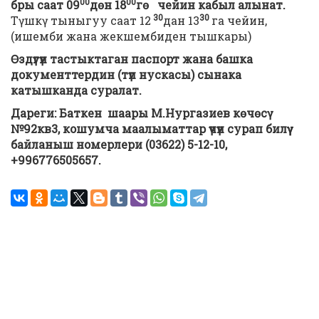
00
00
бры саат 09
дөн 18
гө
чейин кабыл алынат.
30
30
Түшкү тыныгуу саат 12
дан 13
га чейин,
(ишемби жана жекшембиден тышкары)
Өздүгүн тастыктаган паспорт жана башка
документтердин (түп нускасы) сынака
катышканда суралат.
Дареги: Баткен шаары М.Нургазиев көчөсү
№92кв3, кошумча маалыматтар үчүн сурап билүү
байланыш номерлери (03622) 5-12-10,
+996776505657.