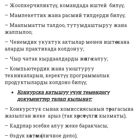
— Жоопкерчиликтүү, командада иштей билүү;
— Мамлекеттик жана расмий тилдерди билүү;
— Маалыматты талдоо, тутумдаштыруу жана
жалпылоо;
— Ченемдик укуктук актылар менен иштөө жана
аларды практикада колдонуу;
— Чыр чатак кырдаалдарды жөнгө салуу;
— Компьютердик жана уюштуруу
техникаларын, керектүү программалык
продуктыларды колдоно билүү;
Конкурска катышуу
ү
ч
ү
н т
ө
м
ө
нд
ө
г
ү
документтер талап кылынат
:
— Конкурстук сынак комиссиясынын төрагасына
жазылган жеке арыз (так көрсөтүлгөн кызматы);
— Кадрлар эсебке алуу жеке баракчасы;
— Өздүк көктөмө (личное дело);