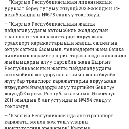
— “Кыргыз Республикасынын лицензиялык
уруксат берүү тутуму жөнүндө” 2023-жылдын 14-
декабрындагы №678 сандуу токтомун;
— “Кыргыз Республикасынын жалпы
пайдалануудагы автомобиль жолдорунан
транспорттук каражаттарды өткөрүү жана
транспорт каражаттарынын жалпы салмагын,
октук салмак басымын, ченемдерин жана башка
линиялык параметрлерин таразалоодо жана өлчөөдө
жыйымдарды алуу тартибин жана Кыргыз
Республикасынын жалпы пайдалануудагы
автомобиль жолдорунан атайын жана бөлүнбөс
жүгү бар транспорт каражаттарын өткөрүү жана
өткөрүүдө жыйымдарды алуу тартибин бекитүү
жөнүндө” Кыргыз Республикасынын Өкмөтүнүн
2011-жылдын 8-августундагы №454 сандуу
токтомун;
— “Кыргыз Республикасында автотранспорт
каражаты менен жүк ташууларды
уюштуруунун эрежелери” Кыргыз