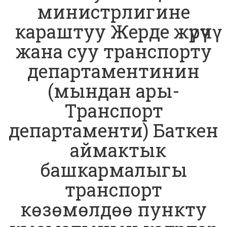
министрлигине
караштуу Жерде жүрүүчү
жана суу транспорту
департаментинин
(мындан ары-
Транспорт
департаменти) Баткен
аймактык
башкармалыгы
транспорт
көзөмөлдөө пункту