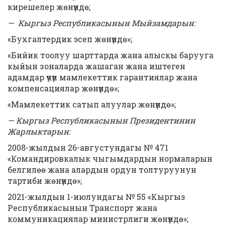
кирешелер жөнүндө;
— Кыргыз Республикасынын Мыйзамдарын:
«Бухгалтердик эсеп жөнүндө»;
«Бийик тоолуу шарттарда жана алыскы барууга
кыйын зоналарда жашаган жана иштеген
адамдар үчүн мамлекеттик гарантиялар жана
компенсациялар жөнүндө»;
«Мамлекеттик сатып алуулар жөнүндө»;
— Кыргыз Республикасынын Президентинин
Жарлыктарын:
2008-жылдын 26-августундагы № 471
«Командировкалык чыгымдардын нормаларын
белгилөө жана алардын ордун толтуруунун
тартиби жөнүндө»;
2021-жылдын 1-июлундагы № 55 «Кыргыз
Республикасынын Транспорт жана
коммуникациялар министрлиги жөнүндө»;