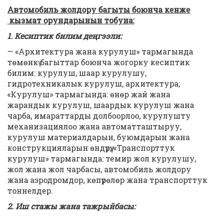
Автомобиль жолдору багыты боюнча кенже
кызмат орундарынын тобуна:
1. Кесиптик билим деңгээли:
— «Архитектура жана курулуш» тармагында
төмөнкү багыттар боюнча жогорку кесиптик
билим: курулуш, шаар курулушу,
гидротехникалык курулуш, архитектура;
«Курулуш» тармагында: өнөр жай жана
жарандык курулуш, шаардык курулуш жана
чарба, имараттарды долбоорлоо, курулушту
механизациялоо жана автоматташтыруу,
курулуш материалдарын, буюмдарын жана
конструкцияларын өндүрүү; «Транспорттук
курулуш» тармагында: темир жол курулушу,
жол жана жол чарбасы, автомобиль жолдору
жана аэродромдор, көпүрөлөр жана транспорттук
тоннелдер.
2. Иш стажы жана тажрыйбасы: