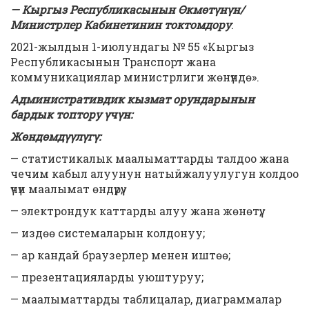
— Кыргыз Республикасынын Өкмөтүнүн/
Министрлер Кабинетинин токтомдору
:
2021-жылдын 1-июлундагы № 55 «Кыргыз
Республикасынын Транспорт жана
коммуникациялар министрлиги жөнүндө».
Административдик кызмат орундарынын
бардык топтору үчүн:
Жөндөмдүүлүгү:
— статистикалык маалыматтарды талдоо жана
чечим кабыл алуунун натыйжалуулугун колдоо
үчүн маалымат өндүрүү;
— электрондук каттарды алуу жана жөнөтүү;
— издөө системаларын колдонуу;
— ар кандай браузерлер менен иштөө;
— презентацияларды уюштуруу;
— маалыматтарды таблицалар, диаграммалар