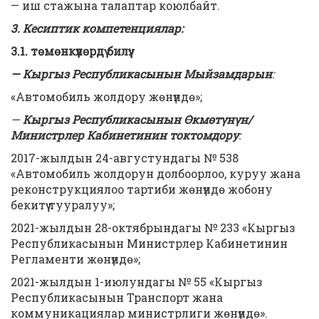
— иш стажына талаптар коюлбайт.
3. Кесиптик компетенциялар:
3.1. төмөнкүлөрдү билүү:
— Кыргыз Республикасынын Мыйзамдарын
:
«Автомобиль жолдору жөнүндө»;
—
Кыргыз Республикасынын Өкмөтүнүн/
Министрлер Кабинетинин токтомдору
:
2017-жылдын 24-августундагы № 538
«Автомобиль жолдорун долбоорлоо, куруу жана
реконструкциялоо тартиби жөнүндө жобону
бекитүү тууралуу»;
2021-жылдын 28-октябрындагы № 233 «Кыргыз
Республикасынын Министрлер Кабинетинин
Регламенти жөнүндө»;
2021-жылдын 1-июлундагы № 55 «Кыргыз
Республикасынын Транспорт жана
коммуникациялар министрлиги жөнүндө».