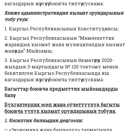
кагаздарын жүргүзүү боюнча типтүү нускама.
Кенже административдик кызмат орундарынын
тобу үчүн:
1. Кыргыз Республикасынын Конституциясы;
2. Кыргыз Республикасынын “Мамлекеттик
жарандык кызмат жана муниципалдык кызмат
жөнүндө” Мыйзамы;
3. Кыргыз Республикасынын Өкмөтүнүн 2020-
жылдын 3-мартындагы № 120 токтому менен
бекитилген Кыргыз Республикасында иш
кагаздарын жүргүзүү боюнча типтүү нускама.
Багыттар боюнча предметтик мыйзамдарды
билүү:
Бухгалтердик эсеп жана отчеттуулук багыты
боюнча уулук
кызмат орундарынын тобуна:
1. Кесиптик билимдин деңгээли:
— «Экономика жана башкаруу» тармагында