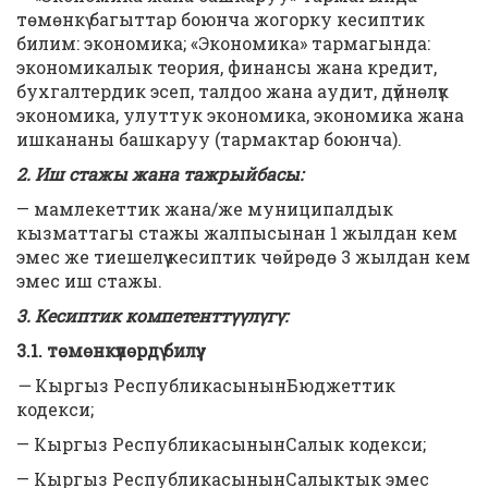
төмөнкү багыттар боюнча жогорку кесиптик
билим: экономика; «Экономика» тармагында:
экономикалык теория, финансы жана кредит,
бухгалтердик эсеп, талдоо жана аудит, дүйнөлүк
экономика, улуттук экономика, экономика жана
ишкананы башкаруу (тармактар боюнча).
2. Иш стажы жана тажрыйбасы:
— мамлекеттик жана/же муниципалдык
кызматтагы стажы жалпысынан 1 жылдан кем
эмес же тиешелүү кесиптик чөйрөдө 3 жылдан кем
эмес иш стажы.
3. Кесиптик компетенттүүлүгү:
3.1. төмөнкүлөрдү билүү:
—
Кыргыз РеспубликасынынБюджеттик
кодекси;
— Кыргыз РеспубликасынынСалык кодекси;
— Кыргыз РеспубликасынынСалыктык эмес