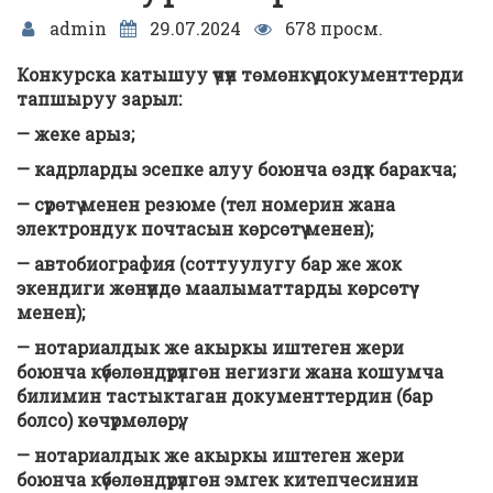
admin
29.07.2024
678 просм.
Конкурска катышуу үчүн төмөнкү документтерди
тапшыруу зарыл:
— жеке арыз;
— кадрларды эсепке алуу боюнча өздүк баракча;
— сүрөтү менен резюме (тел номерин жана
электрондук почтасын көрсөтүү менен);
— автобиография (соттуулугу бар же жок
экендиги жөнүндө маалыматтарды көрсөтүү
менен);
— нотариалдык же акыркы иштеген жери
боюнча күбөлөндүрүлгөн негизги жана кошумча
билимин тастыктаган документтердин (бар
болсо) көчүрмөлөрү;
— нотариалдык же акыркы иштеген жери
боюнча күбөлөндүрүлгөн эмгек китепчесинин