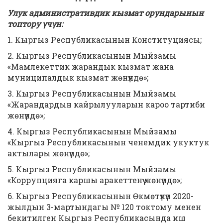
Улук административдик кызмат орундарынын
топтору үчүн:
1. Кыргыз Республикасынын Конституциясы;
2. Кыргыз Республикасынын Мыйзамы
«Мамлекеттик жарандык кызмат жана
муниципалдык кызмат жөнүндө»;
3. Кыргыз Республикасынын Мыйзамы
«Жарандардын кайрылууларын кароо тартиби
жөнүндө»;
4. Кыргыз Республикасынын Мыйзамы
«Кыргыз Республикасынын ченемдик укуктук
актылары жөнүндө»;
5. Кыргыз Республикасынын Мыйзамы
«Коррупцияга каршы аракеттенүү жөнүндө»;
6. Кыргыз Республикасынын Өкмөтүнүн 2020-
жылдын 3-мартындагы № 120 токтому менен
бекитилген Кыргыз Республикасында иш