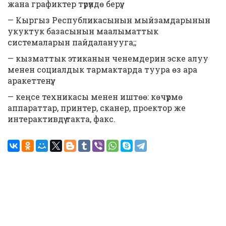
жана графиктер түрүндө берүү;
— Кыргыз Республикасынын мыйзамдарынын
укуктук базасынын маалыматтык
системаларын пайдаланууга;;
— кызматтык этиканын ченемдерин эске алуу
менен социалдык тармактарда туура өз ара
аракеттенүү;
— кеңсе техникасы менен иштөө: көчүрмө
аппараттар, принтер, сканер, проектор же
интерактивдүү такта, факс.