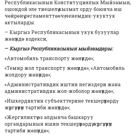
Республикасынын Конституциялык Мыйзамын,
ошондой эле тиешелүү кызмат орду боюнча иш
чөйрөнү регламенттөөчү ченемдик-укуктук
актыларды:
— Кыргыз Республикасынын укук бузуулар
жөнүндө кодекси;
—
Кыргыз Республикасынын мыйзамдары:
«Автомобиль транспорту жөнүндө»;
«Темир жол транспорту жөнүндө»; «Автомобиль
жолдору жөнүндө»;
«Административдик иштин негиздери жана
административдик жол-жоболор жөнүндө»;
«Ишкердиктин субъекттерине текшерүүлөрдү
жүргүзүүнүн тартиби жөнүндө»;
«Жергиликтүү өз алдынча башкаруу
органдарынын ишин текшерүүлөрдү жүргүзүүнүн
тартиби жөнүндө»;