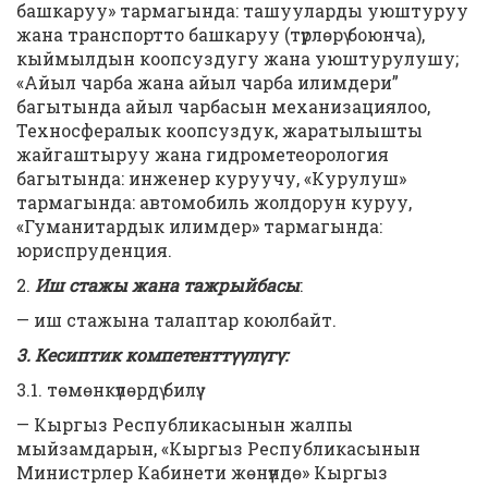
башкаруу» тармагында: ташууларды уюштуруу
жана транспортто башкаруу (түрлөрү боюнча),
кыймылдын коопсуздугу жана уюштурулушу;
«Айыл чарба жана айыл чарба илимдери”
багытында айыл чарбасын механизациялоо,
Техносфералык коопсуздук, жаратылышты
жайгаштыруу жана гидрометеорология
багытында: инженер куруучу, «Курулуш»
тармагында: автомобиль жолдорун куруу,
«Гуманитардык илимдер» тармагында:
юриспруденция.
2.
Иш стажы жана тажрыйбасы
:
— иш стажына талаптар коюлбайт.
3. Кесиптик компетенттүүлүгү:
3.1. төмөнкүлөрдү билүү:
— Кыргыз Республикасынын жалпы
мыйзамдарын, «Кыргыз Республикасынын
Министрлер Кабинети жөнүндө» Кыргыз