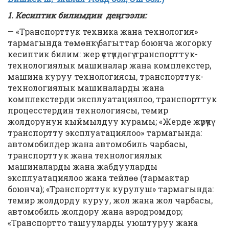
1. Кесиптик билимдин деңгээли:
— «Транспорттук техника жана технология»
тармагында төмөнкү багыттар боюнча жогорку
кесиптик билим: жер үстүндөгү транспорттук-
технологиялык машиналар жана комплекстер,
машина куруу технологиясы, транспорттук-
технологиялык машиналарды жана
комплекстерди эксплуатациялоо, транспорттук
процесстердин технологиясы, темир
жолдорунун кыймылдуу курамы; «Жерде жүрүүчү
транспортту эксплуатациялоо» тармагында:
автомобилдер жана автомобиль чарбасы,
транспорттук жана технологиялык
машиналарды жана жабдууларды
эксплуатациялоо жана тейлөө (тармактар
боюнча); «Транспорттук курулуш» тармагында:
темир жолдорду куруу, жол жана жол чарбасы,
автомобиль жолдору жана аэродромдор;
«Транспортто ташууларды уюштуруу жана