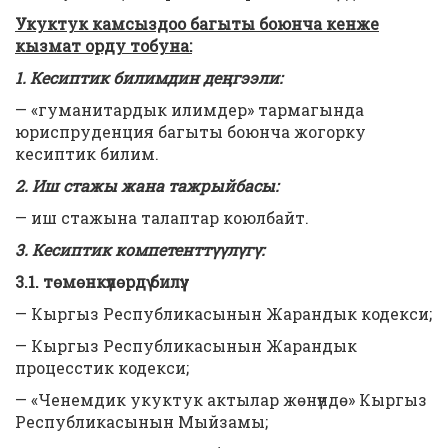
Укуктук камсыздоо багыты боюнча кенже
кызмат орду тобуна:
1. Кесиптик билимдин деңгээли:
— «гуманитардык илимдер» тармагында
юриспруденция багыты боюнча жогорку
кесиптик билим.
2. Иш стажы жана тажрыйбасы:
— иш стажына талаптар коюлбайт.
3. Кесиптик компетенттүүлүгү:
3.1. төмөнкүлөрдү билүү:
— Кыргыз Республикасынын Жарандык кодекси;
— Кыргыз Республикасынын Жарандык
процесстик кодекси;
— «Ченемдик укуктук актылар жөнүндө» Кыргыз
Республикасынын Мыйзамы;