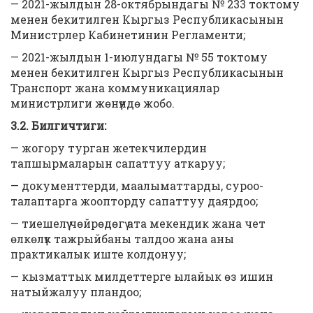
— 2021-жылдын 28-октябрындагы № 233 токтому
менен бекитилген Кыргыз Республикасынын
Министрлер Кабинетинин Регламенти;
— 2021-жылдын 1-июлундагы № 55 токтому
менен бекитилген Кыргыз Республикасынын
Транспорт жана коммуникациялар
министрлиги жөнүндө жобо.
3.2. Билгичтиги:
— жогору турган жетекчилердин
тапшырмаларын сапаттуу аткаруу;
— документтерди, маалыматтарды, суроо-
талаптарга жоопторду сапаттуу даярдоо;
— тиешелүү чөйрөдөгү ата мекендик жана чет
өлкөлүк тажрыйбаны талдоо жана аны
практикалык иште колдонуу;
— кызматтык милдеттерге ылайык өз ишин
натыйжалуу пландоо;