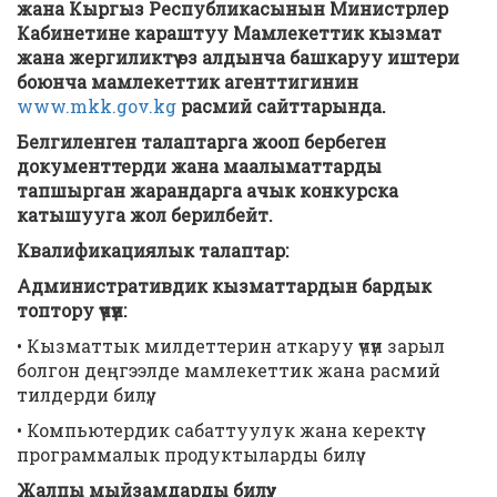
жана Кыргыз Республикасынын Министрлер
Кабинетине караштуу Мамлекеттик кызмат
жана жергиликтүү өз алдынча башкаруу иштери
боюнча мамлекеттик агенттигинин
www.mkk.gov.kg
расмий сайттарында.
Белгиленген талаптарга жооп бербеген
документтерди жана маалыматтарды
тапшырган жарандарга ачык конкурска
катышууга жол берилбейт.
К
валификациялык талаптар:
Административдик кызматтардын бардык
топтору үчүн:
• Кызматтык милдеттерин аткаруу үчүн зарыл
болгон деңгээлде мамлекеттик жана расмий
тилдерди билүү;
• Компьютердик сабаттуулук жана керектүү
программалык продуктыларды билүү.
Жалпы мыйзамдарды билүү: