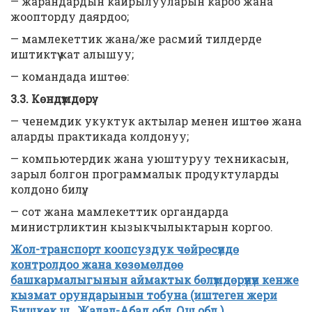
— жарандардын кайрылууларын кароо жана
жоопторду даярдоо;
— мамлекеттик жана/же расмий тилдерде
иштиктүү кат алышуу;
— командада иштөө:
3.3. Көндүмдөрү:
— ченемдик укуктук актылар менен иштөө жана
аларды практикада колдонуу;
— компьютердик жана уюштуруу техникасын,
зарыл болгон программалык продуктуларды
колдоно билүү;
— сот жана мамлекеттик органдарда
министрликтин кызыкчылыктарын коргоо.
Жол-транспорт коопсуздук чөйрөсүндө
контролдоо жана көзөмөлдөө
башкармалыгынын аймактык бөлүмдөрүнүн кенже
кызмат орундарынын тобуна (иштеген жери
Бишкек ш, Жалал-Абад обл, Ош обл.)