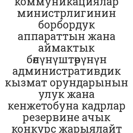
коммуникациялар
министрлигинин
борбордук
аппараттын жана
аймактык
бөлүнүштөрүнүн
административдик
кызмат орундарынын
улук жана
кенжетобуна кадрлар
резервине ачык
конкурс жарыялайт