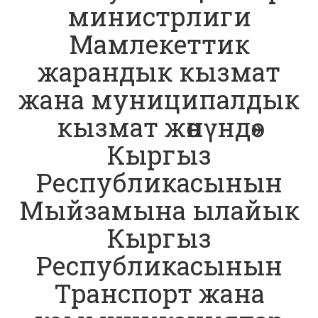
министрлиги
Мамлекеттик
жарандык кызмат
жана муниципалдык
кызмат жөнүндө»
Кыргыз
Республикасынын
Мыйзамына ылайык
Кыргыз
Республикасынын
Транспорт жана