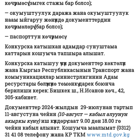
көчүрмөсү (эмгек стажы бар болсо);
— окумуштуулук даража жана окумуштуулук
наам ыйгаруу жөнүндө документтердин
көчүрмөлөрү (бар болсо);
— паспорттун көчүрмөсү.
Конкурска катышкан адамдар сунуштама
каттарын кошумча тапшыра алышат.
Конкурска катышуу үчүн документтер көктөлүп
жана Кыргыз Республикасынын Транспорт жана
коммуникациялар министрлигинин Адам
ресурстары бөлүмүнө төмөнкү дарек боюнча
берилиши керек: Бишкек ш.,
Н
.Исанов көч., 42
,
305-
кабинет.
Документтер 2024-жылдын 29-июлунан тартып
11-августуна чейин
(10-август — кабыл алуунун
акыркы күнү)
иш күндөрү саат 9.00 дөн 18.00 гө
чейин кабыл алынат.
Кошумча маалымат (0312)
31 41 08 телефону жана КР ТКМ
www.mtd.gov.kg