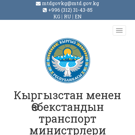
mtdgovkg@mtd.gov.kg
+996 (312) 31-43-85
KG
RU
EN
Toggl
navig
Кыргызстан менен
Өзбекстандын
транспорт
министрлери