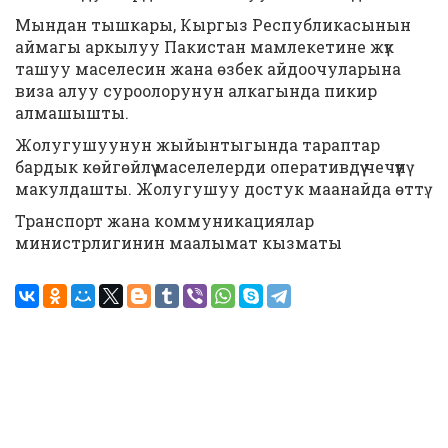
Мындан тышкары, Кыргыз Республикасынын
аймагы аркылуу Пакистан мамлекетине жүк
ташуу маселесин жана өзбек айдоочуларына
виза алуу суроолорунун алкагында пикир
алмашышты.
Жолугушуунун жыйынтыгында тараптар
бардык көйгөйлүү маселелерди оперативдүү чечүүнү
макулдашты. Жолугушуу достук маанайда өттү.
Транспорт жана коммуникациялар
министрлигинин маалымат кызматы