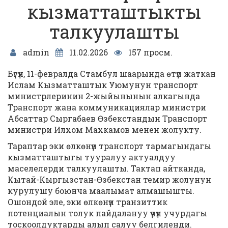
кызматташтыкты
талкуулашты
admin
11.02.2026
157 просм.
Бүгүн, 11-февралда Стамбул шаарында өтүп жаткан
Ислам Кызматташтык Уюмунун транспорт
министрлеринин 2-жыйынынын алкагында
Транспорт жана коммуникациялар министри
Абсаттар Сыргабаев Өзбекстандын Транспорт
министри Илхом Махкамов менен жолукту.
Тараптар эки өлкөнүн транспорт тармагындагы
кызматташтыгы тууралуу актуалдуу
маселелерди талкуулашты. Тактап айтканда,
Кытай-Кыргызстан-Өзбекстан темир жолунун
курулушу боюнча маалымат алмашышты.
Ошондой эле, эки өлкөнүн транзиттик
потенциалын толук пайдалануу үчүн учурдагы
тоскоолдуктарды алып салуу белгиленди.