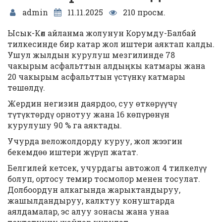
admin
11.11.2025
210 просм.
Ысык-Көл айланма жолунун Корумду-Балбай
тилкесинде бир катар жол иштери аяктап калды.
Ушул жылдын курулуш мезгилинде 78
чакырым асфальттын алдыңкы катмары жана
20 чакырым асфальттын үстүнкү катмары
тɵшɵлдү.
Жердин негизин даярдоо, суу ɵткɵрүүчү
түтүктɵрдү орнотуу жана 16 кɵпүрɵнүн
курулушу 90 % га аяктады.
Учурда веложолдорду куруу, жол жээгин
бекемдɵɵ иштери жүрүп жатат.
Белгилей кетсек, учурдагы автожол 4 тилкелүү
болуп, ортосу темир тосмолор менен тосулат.
Долбоордун алкагында жарыктандыруу,
жашылдандыруу, калктуу конуштарда
аялдамалар, эс алуу зонасы жана унаа