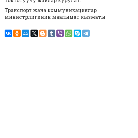
токтотуучу жайлар курулат.
Транспорт жана коммуникациялар
министрлигинин маалымат кызматы