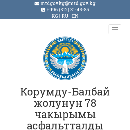
mtdgovkg@mtd.gov.kg
+996 (312) 31-43-85
KG
RU
EN
Toggl
navig
Корумду-Балбай
жолунун 78
чакырымы
асфальтталды