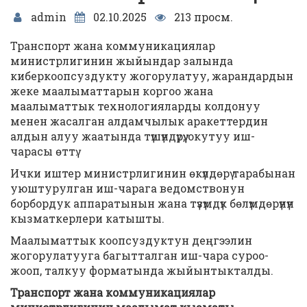
admin
02.10.2025
213 просм.
Транспорт жана коммуникациялар
министрлигинин жыйындар залында
киберкоопсуздукту жогорулатуу, жарандардын
жеке маалыматтарын коргоо жана
маалыматтык технологияларды колдонуу
менен жасалган алдамчылык аракеттердин
алдын алуу жаатында түшүндүрүү, окутуу иш-
чарасы өттү.
Ички иштер министрлигинин өкүлдөрү тарабынан
уюштурулган иш-чарага ведомствонун
борбордук аппаратынын жана түзүмдүк бөлүмдөрүнүн
кызматкерлери катышты.
Маалыматтык коопсуздуктун деңгээлин
жогорулатууга багытталган иш-чара суроо-
жооп, талкуу форматында жыйынтыкталды.
Транспорт жана коммуникациялар