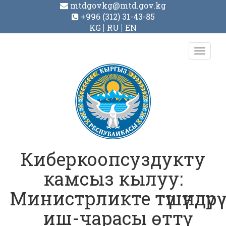
mtdgovkg@mtd.gov.kg
+996 (312) 31-43-85
KG
RU
EN
Toggl
navig
Киберкоопсуздукту
камсыз кылуу:
Министрликте түшүндүрүү
иш-чарасы өттү