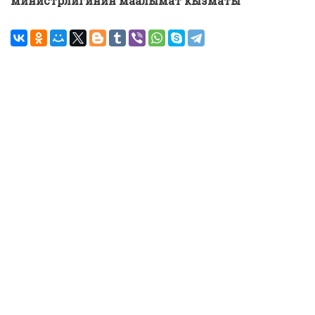
министрлигинин маалымат кызматы