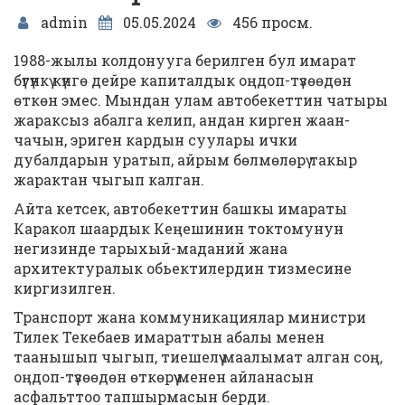
admin
05.05.2024
456 просм.
1988-жылы колдонууга берилген бул имарат
бүгүнкү күнгө дейре капиталдык
оңдоп-түзөөдөн
өткөн эмес. Мындан улам автобекеттин чатыры
жараксыз абалга келип, андан кирген жаан-
чачын, эриген кардын суулары ички
дубалдарын уратып, айрым бөлмөлөрү такыр
жарактан чыгып калган.
Айта кетсек, автобекеттин башкы имараты
Каракол шаардык Кеңешинин токтомунун
негизинде тарыхый-маданий жана
архитектуралык обьектилердин тизмесине
киргизилген.
Транспорт жана коммуникациялар министри
Тилек Текебаев имараттын абалы менен
таанышып чыгып, тиешелүү маалымат алган соң,
оңдоп-түзөөдөн өткөрүү менен айланасын
асфальттоо тапшырмасын берди.