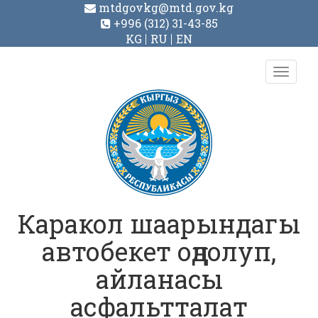
mtdgovkg@mtd.gov.kg
+996 (312) 31-43-85
KG
RU
EN
Toggl
navig
Каракол шаарындагы
автобекет оңдолуп,
айланасы
асфальтталат