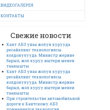
ВИДЕОГАЛЕРЕЯ
КОНТАКТЫ
Свежие новости
Кант АБЗ унаа жолун курууда
ресайклинг технологиясы
колдонулууда. Министр жерине
барып, жол куруу иштери менен
таанышты
Кант АБЗ унаа жолун курууда
ресайклинг технологиясы
колдонулууда. Министр жерине
барып, жол куруу иштери менен
таанышты
При строительстве автомобильной
дороги к Кантскому АБЗ
применяется технология