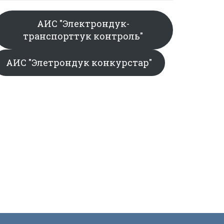
АИС "Электрондук-
транспорттук контроль"
АИС "Элетрондук конкурстар"