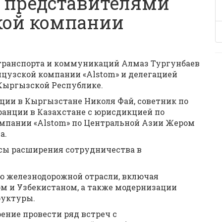
 представителями
кой компании
а транспорта и коммуникаций Алмаз Тургунбаев
нцузской компании «Alstom» и делегацией
Кыргызской Республике.
ции в Кыргызстане Николя Фай, советник по
анции в Казахстане с юрисдикцией по
мпании «Alstom» по Центральной Азии Жером
а.
осы расширения сотрудничества в
ю железнодорожной отрасли, включая
ом и Узбекистаном, а также модернизации
руктуры.
ение провести ряд встреч с