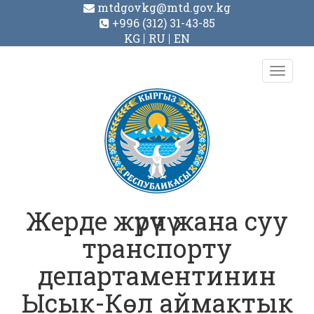
mtdgovkg@mtd.gov.kg
+996 (312) 31-43-85
KG
RU
EN
Toggl
navig
Жерде жүрүүчү жана суу
транспорту
департаментинин
Ысык-Көл аймактык