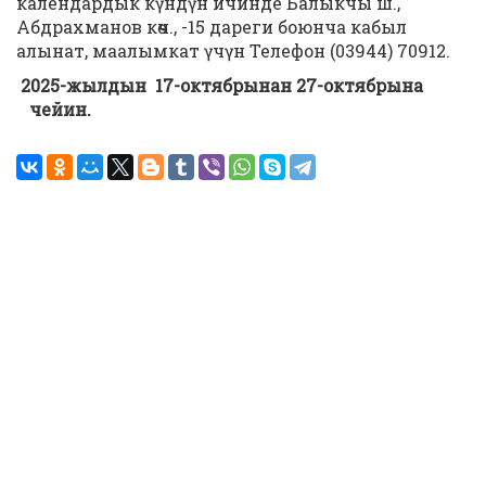
календардык күндүн ичинде Балыкчы ш.,
Абдрахманов көч., -15 дареги боюнча кабыл
алынат, маалымкат үчүн Телефон (03944) 70912.
2025-жылдын 17-октябрынан 27-октябрына
чейин.