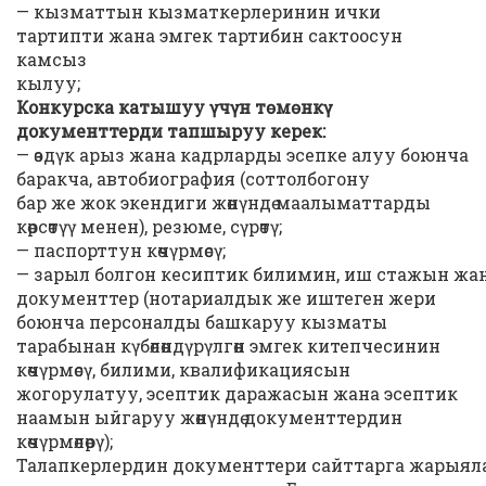
— кызматтын кызматкерлеринин ички
тартипти жана эмгек тартибин сактоосун
камсыз
кылуу;
Конкурска катышуу үчүн төмөнкү
документтерди тапшыруу керек:
— өздүк арыз жана кадрларды эсепке алуу боюнча
баракча, автобиография (соттолбогону
бар же жок экендиги жөнүндө маалыматтарды
көрсөтүү менен), резюме, сүрөтү;
— паспорттун көчүрмөсү;
— зарыл болгон кесиптик билимин, иш стажын ж
документтер (нотариалдык же иштеген жери
боюнча персоналды башкаруу кызматы
тарабынан күбөлөндүрүлгөн эмгек китепчесинин
көчүрмөсү, билими, квалификациясын
жогорулатуу, эсептик даражасын жана эсептик
наамын ыйгаруу жөнүндө документтердин
көчүрмөлөрү);
Талапкерлердин документтери сайттарга жарыяланг