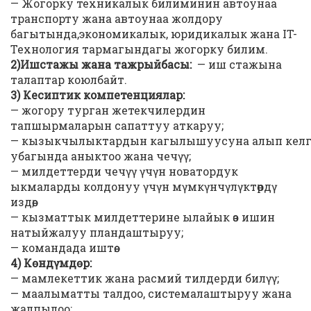
— Жогорку техникалык билиминин автоунаа
транспорту жана автоунаа жолдору
багытында,экономикалык, юридикалык жана IT-
Технология тармагындагы жогорку билим.
2)Ишстажы жана тажрыйбасы:
— иш стажына
талаптар коюлбайт.
3) Кесиптик компетенциялар:
— жогору турган жетекчилердин
тапшырмаларын сапаттуу аткаруу;
— кызыкчылыктардын кагылышуусуна алып келге
убагында аныктоо жана чечүү;
— милдеттерди чечүү үчүн новатордук
ыкмаларды колдонуу үчүн мүмкүнчүлүктөрдү
издөө;
— кызматтык милдеттерине ылайык өз ишин
натыйжалуу пландаштыруу;
— командада иштөө.
4) Көндүмдөр:
— мамлекеттик жана расмий тилдерди билүү;
— маалыматты талдоо, системалаштыруу жана
жалпылоо;