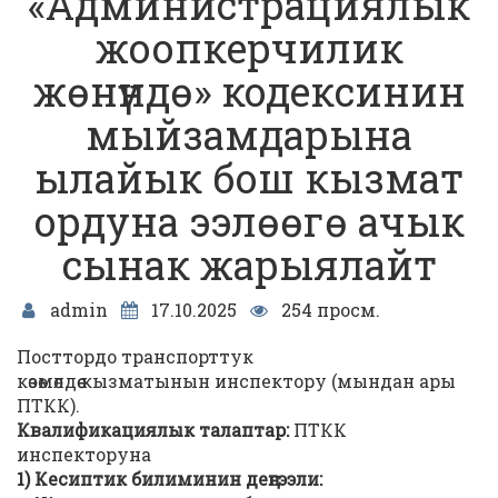
«Администрациялык
жоопкерчилик
жөнүндө» кодексинин
мыйзамдарына
ылайык бош кызмат
ордуна ээлөөгө ачык
сынак жарыялайт
admin
17.10.2025
254 просм.
Посттордо транспорттук
көзөмөлдөө кызматынын инспектору (мындан ары
ПТКК).
Квалификациялык талаптар:
ПТКК
инспекторуна
1) Кесиптик билиминин деңгээли: