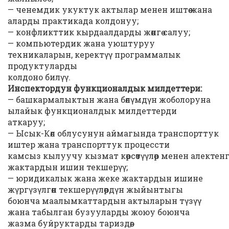
— ченемдик укуктук актылар менен иштөө жана
аларды практикада колдонуу;
— конфликттик кырдаалдарды жөнгө салуу;
— компьютердик жана уюштуруу
техникаларын, керектүү программалык
продуктуларды
колдоно билүү.
Инспектордун функционалдык милдеттери:
— башкармалыктын жана бөлүмдүн жоболоруна
ылайык функционалдык милдеттерди
аткаруу;
— Ысык-Көл облусунун аймагында транспорттук
иштер жана транспорттук процессти
камсыз кылуучу кызмат көрсөтүүлөр менен алекте
жактардын ишин текшерүү;
— юридикалык жана жеке жактардын ишине
жүргүзүлгөн текшерүүлөрдүн жыйынтыгы
боюнча маалымкаттардын актыларын түзүү
жана табылган бузууларды жоюу боюнча
жазма буйруктарды тариздөө;