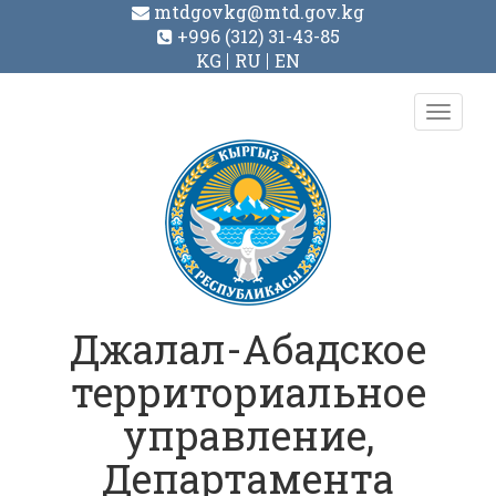
mtdgovkg@mtd.gov.kg
+996 (312) 31-43-85
KG
RU
EN
Toggl
navig
Джалал-Абадское
территориальное
управление,
Департамента